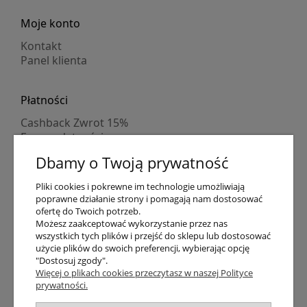
Moje konto
Kontakt
Panel klienta
Płatności
Cashback Zwrot 15%
Formy płatności
Indywidualne wyceny
Dbamy o Twoją prywatność
Numer konta
PayPo kupujesz, nie płacisz
Pliki cookies i pokrewne im technologie umożliwiają
Progi rabatowe
poprawne działanie strony i pomagają nam dostosować
Promocje
ofertę do Twoich potrzeb.
Możesz zaakceptować wykorzystanie przez nas
wszystkich tych plików i przejść do sklepu lub dostosować
Dostawa
użycie plików do swoich preferencji, wybierając opcję
"Dostosuj zgody".
Czas wysyłki
Więcej o plikach cookies przeczytasz w naszej Polityce
Dostawa
prywatności.
Śledzenie przesyłki GLS