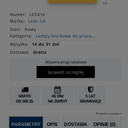
szt.
Numer:
LC0416
Marka:
Leds C4
Stan
:
Nowy
Kategoria:
Lampy biurkowe do pracy i nauki
Wysyłka:
14 do 31 dni
Dostawa:
Gratis
Aktywne progi rabatowe
Sprawdź szczegóły
GRATIS
45 DNI
5 LAT
OD 600 ZŁ
NA ZWROT
GWARANCJI
Przewiń w prawo »
PARAMETRY
OPIS
DOSTAWA
OPINIE (0)
PO