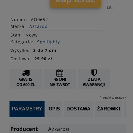
szt.
Numer:
AO0652
Marka:
Azzardo
Stan
:
Nowy
Kategoria:
Spotlighty
Wysyłka:
3 do 7 dni
Dostawa:
29,90 zł
GRATIS
45 DNI
2 LATA
OD 600 ZŁ
NA ZWROT
GWARANCJI
Przewiń w prawo »
PARAMETRY
OPIS
DOSTAWA
ŻARÓWKI
P
Producent
Azzardo