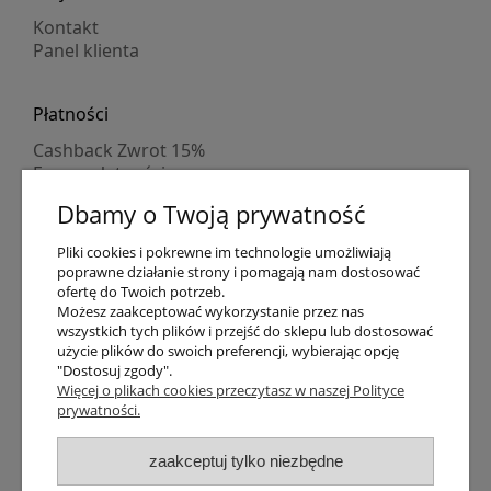
Kontakt
Panel klienta
Płatności
Cashback Zwrot 15%
Formy płatności
Indywidualne wyceny
Dbamy o Twoją prywatność
Numer konta
PayPo kupujesz, nie płacisz
Pliki cookies i pokrewne im technologie umożliwiają
Progi rabatowe
poprawne działanie strony i pomagają nam dostosować
Promocje
ofertę do Twoich potrzeb.
Możesz zaakceptować wykorzystanie przez nas
wszystkich tych plików i przejść do sklepu lub dostosować
Dostawa
użycie plików do swoich preferencji, wybierając opcję
"Dostosuj zgody".
Czas wysyłki
Więcej o plikach cookies przeczytasz w naszej Polityce
Dostawa
prywatności.
Śledzenie przesyłki GLS
Śledzenie przesyłki DPD
zaakceptuj tylko niezbędne
Shipping abroad