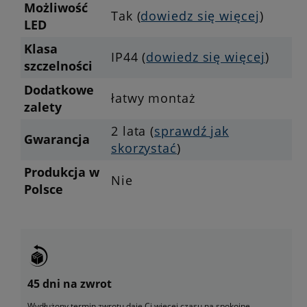
Możliwość
Tak (
dowiedz się więcej
)
LED
Klasa
IP44 (
dowiedz się więcej
)
szczelności
Dodatkowe
łatwy montaż
zalety
2 lata (
sprawdź jak
Gwarancja
skorzystać
)
Produkcja w
Nie
Polsce
45 dni na zwrot
Wydłużony termin zwrotu daje Ci więcej czasu na spokojne