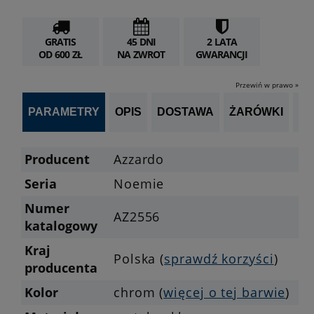
GRATIS
45 DNI
2 LATA
OD 600 ZŁ
NA ZWROT
GWARANCJI
Przewiń w prawo »
PARAMETRY
OPIS
DOSTAWA
ŻARÓWKI
P
Producent
Azzardo
Seria
Noemie
Numer
AZ2556
katalogowy
Kraj
Polska (
sprawdź korzyści
)
producenta
Kolor
chrom (
więcej o tej barwie
)