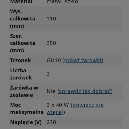
Materiał
metal, szkło
Wys.
całkowita
110
(mm)
Szer.
całkowita
250
(mm)
Trzonek
GU10 (
pokaż żarówki
)
Liczba
3
żarówek
Żarówka w
Nie (
sprawdź jak dobrać
)
zestawie
Moc
3 x 40 W (
dowiedz się
maksymalna
więcej
)
Napięcie (V)
230