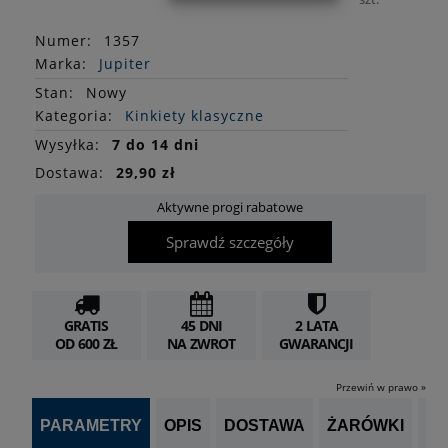
Numer:
1357
Marka:
Jupiter
Stan
:
Nowy
Kategoria:
Kinkiety klasyczne
Wysyłka:
7 do 14 dni
Dostawa:
29,90 zł
Aktywne progi rabatowe
Sprawdź szczegóły
GRATIS
45 DNI
2 LATA
OD 600 ZŁ
NA ZWROT
GWARANCJI
Przewiń w prawo »
PARAMETRY
OPIS
DOSTAWA
ŻARÓWKI
P