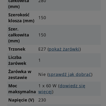
całkowita
280
(mm)
Szerokość
150
klosza (mm)
Szer.
całkowita
150
(mm)
Trzonek
E27 (
pokaż żarówki
)
Liczba
1
żarówek
Żarówka w
Nie (
sprawdź jak dobrać
)
zestawie
Moc
1 x 60 W (
dowiedz się
maksymalna
więcej
)
Napięcie (V)
230