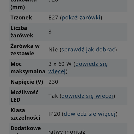
(mm)
Trzonek
E27 (
pokaż żarówki
)
Liczba
3
żarówek
Żarówka w
Nie (
sprawdź jak dobrać
)
zestawie
Moc
3 x 60 W (
dowiedz się
maksymalna
więcej
)
Napięcie (V)
230
Możliwość
Tak (
dowiedz się więcej
)
LED
Klasa
IP20 (
dowiedz się więcej
)
szczelności
Dodatkowe
łatwy montaż