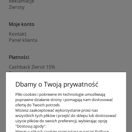
Reklamacje
Zwroty
Moje konto
Kontakt
Panel klienta
Płatności
Cashback Zwrot 15%
Formy płatności
Indywidualne wyceny
Dbamy o Twoją prywatność
Numer konta
PayPo kupujesz, nie płacisz
Pliki cookies i pokrewne im technologie umożliwiają
Progi rabatowe
poprawne działanie strony i pomagają nam dostosować
Promocje
ofertę do Twoich potrzeb.
Możesz zaakceptować wykorzystanie przez nas
wszystkich tych plików i przejść do sklepu lub dostosować
Dostawa
użycie plików do swoich preferencji, wybierając opcję
"Dostosuj zgody".
Czas wysyłki
Więcej o plikach cookies przeczytasz w naszej Polityce