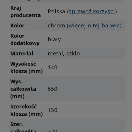
Kraj
Polska (
sprawdź korzyści
)
producenta
Kolor
chrom (
więcej o tej barwie
)
Kolor
biały
dodatkowy
Materiał
metal, szkło
Wysokość
140
klosza (mm)
Wys.
całkowita
650
(mm)
Szerokość
150
klosza (mm)
Szer.
całkowita
720