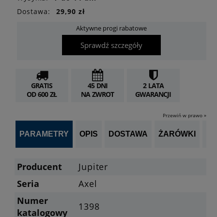
Dostawa:
29,90 zł
Aktywne progi rabatowe
Sprawdź szczegóły
GRATIS
45 DNI
2 LATA
OD 600 ZŁ
NA ZWROT
GWARANCJI
Przewiń w prawo »
PARAMETRY
OPIS
DOSTAWA
ŻARÓWKI
P
Producent
Jupiter
Seria
Axel
Numer
1398
katalogowy