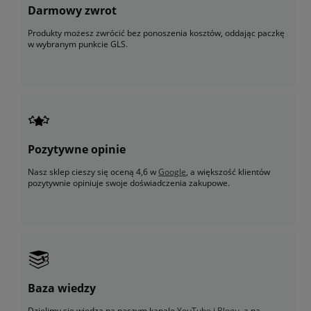
Darmowy zwrot
Produkty możesz zwrócić bez ponoszenia kosztów, oddając paczkę
w wybranym punkcie GLS.
Pozytywne opinie
Nasz sklep cieszy się oceną 4,6 w
Google
, a większość klientów
pozytywnie opiniuje swoje doświadczenia zakupowe.
Baza wiedzy
Dzielimy się wiedzą na naszym kanale
YouTube
i
Blogu
, a na