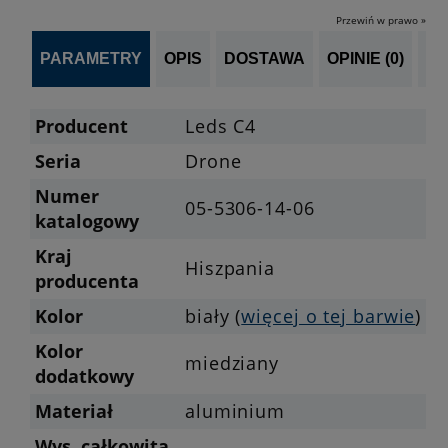
Przewiń w prawo »
PARAMETRY
OPIS
DOSTAWA
OPINIE (0)
PO
Producent
Leds C4
Seria
Drone
Numer
05-5306-14-06
katalogowy
Kraj
Hiszpania
producenta
Kolor
biały (
więcej o tej barwie
)
Kolor
miedziany
dodatkowy
Materiał
aluminium
Wys. całkowita