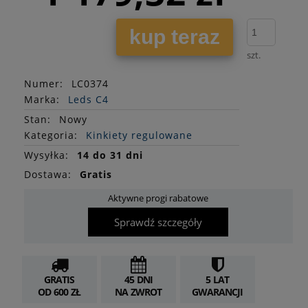
kup teraz
szt.
Numer:
LC0374
Marka:
Leds C4
Stan
:
Nowy
Kategoria:
Kinkiety regulowane
Wysyłka:
14 do 31 dni
Dostawa:
Gratis
Aktywne progi rabatowe
Sprawdź szczegóły
GRATIS
45 DNI
5 LAT
OD 600 ZŁ
NA ZWROT
GWARANCJI