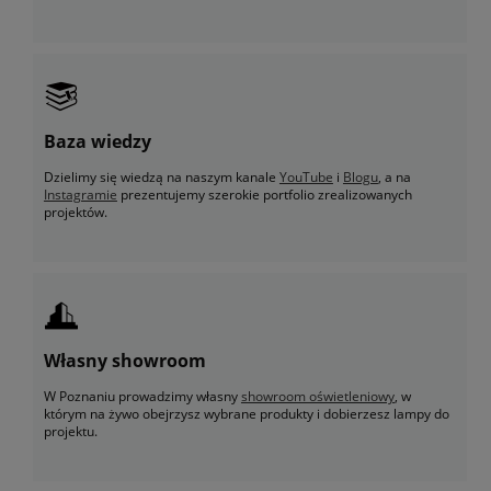
Baza wiedzy
Dzielimy się wiedzą na naszym kanale
YouTube
i
Blogu
, a na
Instagramie
prezentujemy szerokie portfolio zrealizowanych
projektów.
Własny showroom
W Poznaniu prowadzimy własny
showroom oświetleniowy
, w
którym na żywo obejrzysz wybrane produkty i dobierzesz lampy do
projektu.