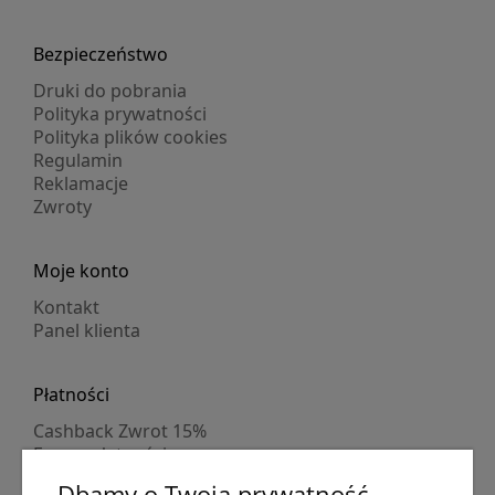
Bezpieczeństwo
Druki do pobrania
Polityka prywatności
Polityka plików cookies
Regulamin
Reklamacje
Zwroty
Moje konto
Kontakt
Panel klienta
Płatności
Cashback Zwrot 15%
Formy płatności
Indywidualne wyceny
Dbamy o Twoją prywatność