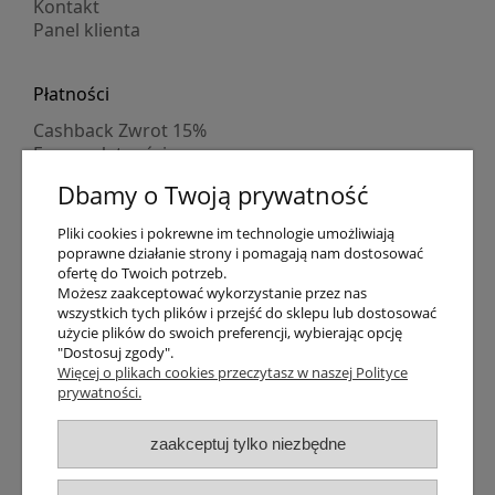
Kontakt
Panel klienta
Płatności
Cashback Zwrot 15%
Formy płatności
Indywidualne wyceny
Dbamy o Twoją prywatność
Numer konta
PayPo kupujesz, nie płacisz
Pliki cookies i pokrewne im technologie umożliwiają
Progi rabatowe
poprawne działanie strony i pomagają nam dostosować
Promocje
ofertę do Twoich potrzeb.
Możesz zaakceptować wykorzystanie przez nas
wszystkich tych plików i przejść do sklepu lub dostosować
Dostawa
użycie plików do swoich preferencji, wybierając opcję
"Dostosuj zgody".
Czas wysyłki
Więcej o plikach cookies przeczytasz w naszej Polityce
Dostawa
prywatności.
Śledzenie przesyłki GLS
Śledzenie przesyłki DPD
zaakceptuj tylko niezbędne
Shipping abroad