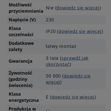
Możliwość
Nie (
dowiedz się więcej
)
przyciemniania
Napięcie (V)
230
Klasa
IP20 (
dowiedz się więcej
)
szczelności
Dodatkowe
łatwy montaż
zalety
3 lata (
sprawdź jak
Gwarancja
skorzystać
)
Żywotność
50 000 (
dowiedz się
(godziny
więcej
)
świecenia)
Klasa
E (
dowiedz się więcej
)
energetyczna
Produkcja w