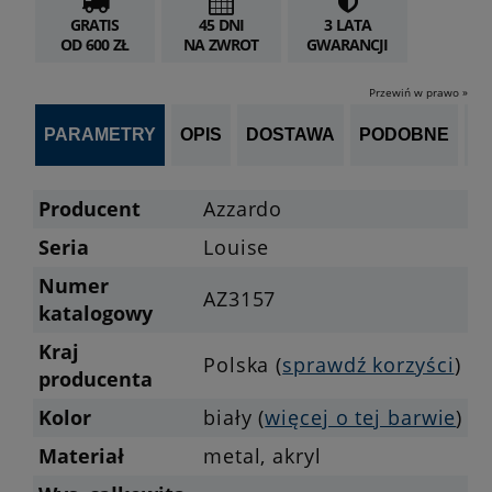
GRATIS
45 DNI
3 LATA
OD 600 ZŁ
NA ZWROT
GWARANCJI
Przewiń w prawo »
PARAMETRY
OPIS
DOSTAWA
PODOBNE
OP
Producent
Azzardo
Seria
Louise
Numer
AZ3157
katalogowy
Kraj
Polska (
sprawdź korzyści
)
producenta
Kolor
biały (
więcej o tej barwie
)
Materiał
metal, akryl