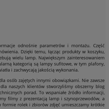
ormacje odnośnie parametrów i montażu. Część
wienia. Dzięki temu, łącząc produkty w koszyku,
rzebują wielu lamp. Największym zainteresowaniem
larną kategorią są lampy sufitowe, w tym plafony,
światła i zachwycają jakością wykonania.
dla osób zajętych innymi obowiązkami. Nie zawsze
dla naszych klientów stworzyliśmy obszerny blog
chnicznych porad. To wspaniałe źródło informacji,
my filmy z prezentacją lamp i szynoprzewodów, a
 formie rolek i zbiorów zdjęć umieszczamy krótkie