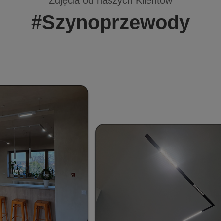
Zdjęcia od naszych Klientów
#Szynoprzewody