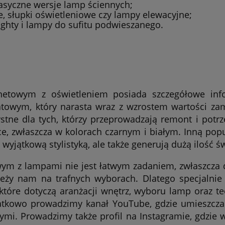
lasyczne wersje lamp ściennych;
e, słupki oświetleniowe czy lampy elewacyjne;
ighty i lampy do sufitu podwieszanego.
netowym z oświetleniem posiada szczegółowe inf
towym, który narasta wraz z wzrostem wartości zamó
ystne dla tych, którzy przeprowadzają remont i pot
e, zwłaszcza w kolorach czarnym i białym. Inną popu
o wyjątkową stylistyką, ale także generują dużą ilość 
wym z lampami nie jest łatwym zadaniem, zwłaszcza 
leży nam na trafnych wyborach. Dlatego specjalnie 
które dotyczą aranżacji wnętrz, wyboru lamp oraz te
atkowo prowadzimy kanał YouTube, gdzie umieszcza
ymi. Prowadzimy także profil na Instagramie, gdzie w