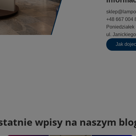
sklep@lampo
+48 667 004 
Poniedziałek 
ul. Janickie
Jak doje
statnie wpisy na naszym blo