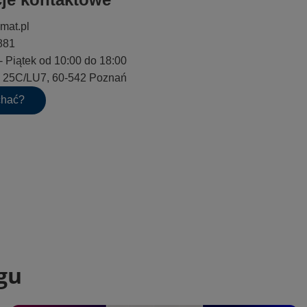
mat.pl
881
- Piątek od 10:00 do 18:00
go 25C/LU7, 60-542 Poznań
chać?
gu