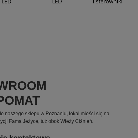
LED
LED
i sterowniki
WROOM
POMAT
o naszego sklepu w Poznaniu, lokal mieści się na
tycji Fama Jeżyce, tuż obok Wieży Ciśnień.
cje kontaktowe