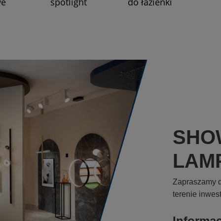
we
spotlight
do łazienki
SHO
LAM
Zapraszamy d
terenie inwes
Informa