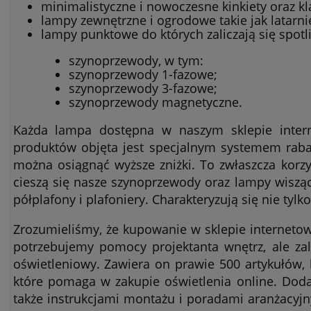
minimalistyczne i nowoczesne kinkiety oraz k
lampy zewnętrzne i ogrodowe takie jak latarni
lampy punktowe do których zaliczają się spotl
szynoprzewody, w tym:
szynoprzewody 1-fazowe;
szynoprzewody 3-fazowe;
szynoprzewody magnetyczne.
Każda lampa dostępna w naszym sklepie inter
produktów objęta jest specjalnym systemem raba
można osiągnąć wyższe zniżki. To zwłaszcza korz
cieszą się nasze szynoprzewody oraz lampy wisząc
półplafony i plafoniery. Charakteryzują się nie tylk
Zrozumieliśmy, że kupowanie w sklepie interneto
potrzebujemy pomocy projektanta wnętrz, ale za
oświetleniowy. Zawiera on prawie 500 artykułów, 
które pomaga w zakupie oświetlenia online. Dod
także instrukcjami montażu i poradami aranżacyjn