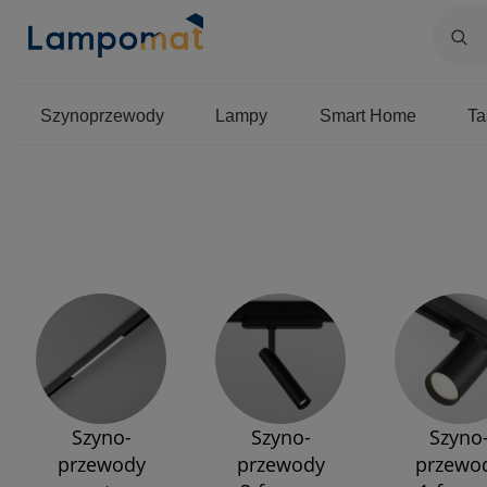
Szynoprzewody
Lampy
Smart Home
T
Szyno-
Szyno-
Szyno
przewody
przewody
przewo