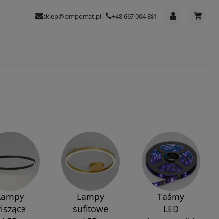
sklep@lampomat.pl
+48 667 004 881
Lampy
Lampy
Taśmy
iszące
sufitowe
LED