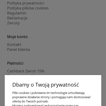
Polityka prywatności
Polityka plików cookies
Regulamin
Reklamacje
Zwroty
Moje konto
Kontakt
Panel klienta
Płatności
Cashback Zwrot 15%
Formy płatności
Indywidualne wyceny
Dbamy o Twoją prywatność
Numer konta
PayPo kupujesz, nie płacisz
Pliki cookies i pokrewne im technologie umożliwiają
Progi rabatowe
poprawne działanie strony i pomagają nam dostosować
Promocje
ofertę do Twoich potrzeb.
Możesz zaakceptować wykorzystanie przez nas