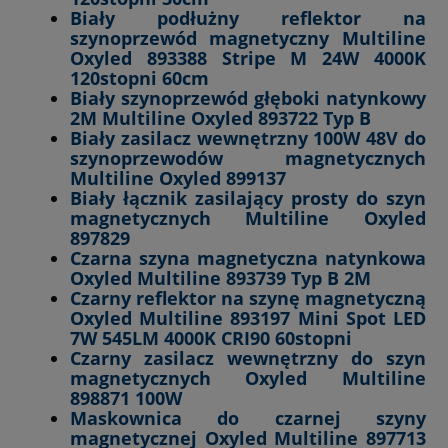
Biały podłużny reflektor na
szynoprzewód magnetyczny Multiline
Oxyled 893388 Stripe M 24W 4000K
120stopni 60cm
Biały szynoprzewód głęboki natynkowy
2M Multiline Oxyled 893722 Typ B
Biały zasilacz wewnętrzny 100W 48V do
szynoprzewodów magnetycznych
Multiline Oxyled 899137
Biały łącznik zasilający prosty do szyn
magnetycznych Multiline Oxyled
897829
Czarna szyna magnetyczna natynkowa
Oxyled Multiline 893739 Typ B 2M
Czarny reflektor na szynę magnetyczną
Oxyled Multiline 893197 Mini Spot LED
7W 545LM 4000K CRI90 60stopni
Czarny zasilacz wewnętrzny do szyn
magnetycznych Oxyled Multiline
898871 100W
Maskownica do czarnej szyny
magnetycznej Oxyled Multiline 897713