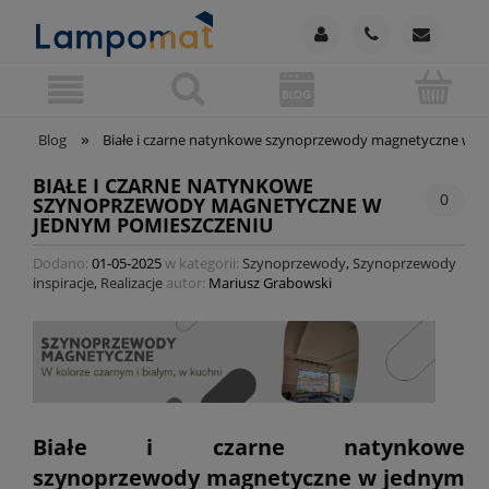
»
Blog
Białe i czarne natynkowe szynoprzewody magnetyczne w j
BIAŁE I CZARNE NATYNKOWE
0
SZYNOPRZEWODY MAGNETYCZNE W
JEDNYM POMIESZCZENIU
Dodano:
01-05-2025
w kategorii:
Szynoprzewody
,
Szynoprzewody
inspiracje
,
Realizacje
autor:
Mariusz Grabowski
Białe i czarne natynkowe
szynoprzewody magnetyczne w jednym