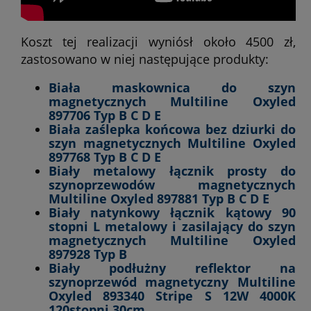
Koszt tej realizacji wyniósł około 4500 zł,
zastosowano w niej następujące produkty:
Biała maskownica do szyn
magnetycznych Multiline Oxyled
897706 Typ B C D E
Biała zaślepka końcowa bez dziurki do
szyn magnetycznych Multiline Oxyled
897768 Typ B C D E
Biały metalowy łącznik prosty do
szynoprzewodów magnetycznych
Multiline Oxyled 897881 Typ B C D E
Biały natynkowy łącznik kątowy 90
stopni L metalowy i zasilający do szyn
magnetycznych Multiline Oxyled
897928 Typ B
Biały podłużny reflektor na
szynoprzewód magnetyczny Multiline
Oxyled 893340 Stripe S 12W 4000K
120stopni 30cm