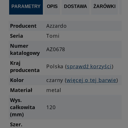
PARAMETRY
OPIS
DOSTAWA
ŻARÓWKI
P
Producent
Azzardo
Seria
Tomi
Numer
AZ0678
katalogowy
Kraj
Polska (
sprawdź korzyści
)
producenta
Kolor
czarny (
więcej o tej barwie
)
Materiał
metal
Wys.
całkowita
120
(mm)
Szer.