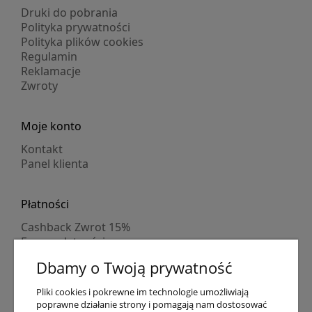
Druki do pobrania
Polityka prywatności
Polityka plików cookies
Regulamin
Reklamacje
Zwroty
Moje konto
Kontakt
Panel klienta
Płatności
Cashback Zwrot 15%
Formy płatności
Indywidualne wyceny
Dbamy o Twoją prywatność
Numer konta
PayPo kupujesz, nie płacisz
Pliki cookies i pokrewne im technologie umożliwiają
Progi rabatowe
poprawne działanie strony i pomagają nam dostosować