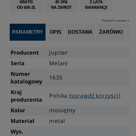
GRATIS
45 DNI
2 LATA
OD 600 ZŁ
NA ZWROT
GWARANCJI
Przewiń w prawo »
PARAMETRY
OPIS
DOSTAWA
ŻARÓWKI
P
Producent
Jupiter
Seria
Melani
Numer
1635
katalogowy
Kraj
Polska (
sprawdź korzyści
)
producenta
Kolor
mosiężny
Materiał
metal
Wys.