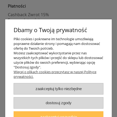
Płatności
Cashback Zwrot 15%
Formy płatności
Indywidualne wyceny
Dbamy o Twoją prywatność
Numer konta
PayPo kupujesz, nie płacisz
Pliki cookies i pokrewne im technologie umożliwiają
Progi rabatowe
poprawne działanie strony i pomagają nam dostosować
Promocje
ofertę do Twoich potrzeb.
Możesz zaakceptować wykorzystanie przez nas
wszystkich tych plików i przejść do sklepu lub dostosować
Dostawa
użycie plików do swoich preferencji, wybierając opcję
"Dostosuj zgody".
Czas wysyłki
Więcej o plikach cookies przeczytasz w naszej Polityce
Dostawa
prywatności.
Śledzenie przesyłki GLS
Śledzenie przesyłki DPD
zaakceptuj tylko niezbędne
Shipping abroad
Zarejestruj się
/
Zaloguj się
dostosuj zgody
Lampomat 2017 - 2026
zaakceptuj wszystkie