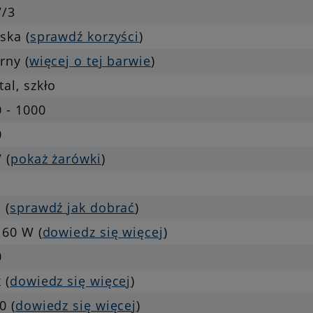
7/3
ska (
sprawdź korzyści
)
rny (
więcej o tej barwie
)
al, szkło
 - 1000
0
 (
pokaż żarówki
)
 (
sprawdź jak dobrać
)
 60 W (
dowiedz się więcej
)
0
 (
dowiedz się więcej
)
0 (
dowiedz się więcej
)