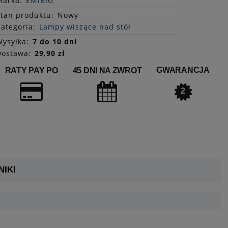
Marka:
EMIBIG
Stan
produktu
:
Nowy
ategoria:
Lampy wiszące nad stół
ysyłka:
7 do 10 dni
Dostawa:
29,90 zł
GWARANCJA
RATY PAY PO
45 DNI NA ZWROT
2
IKI