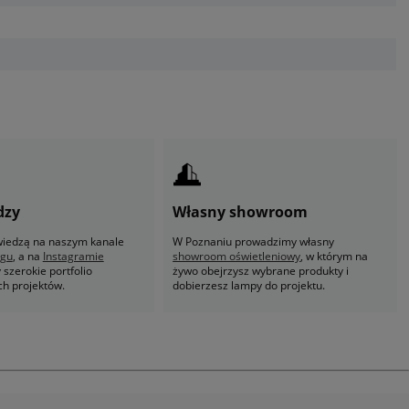
dzy
Własny showroom
 wiedzą na naszym kanale
W Poznaniu prowadzimy własny
ogu
, a na
Instagramie
showroom oświetleniowy
, w którym na
szerokie portfolio
żywo obejrzysz wybrane produkty i
ch projektów.
dobierzesz lampy do projektu.