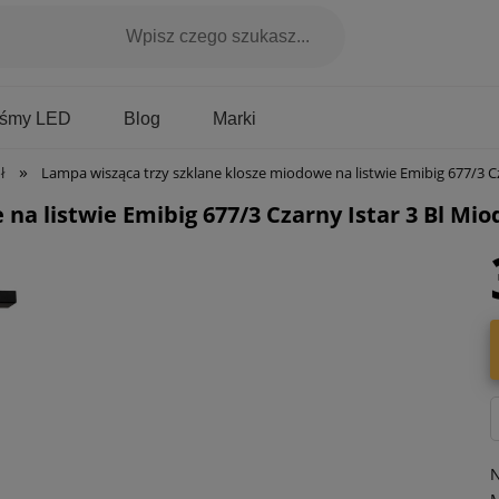
Marki
aśmy LED
Blog
»
ł
Lampa wisząca trzy szklane klosze miodowe na listwie Emibig 677/3 Czarny Istar 3 Bl Miodo
na listwie Emibig 677/3 Czarny Istar 3 Bl Mi