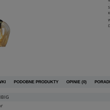
K
W
WKI
PODOBNE PRODUKTY
OPINIE (0)
PORADN
IBIG
ar