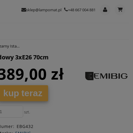
sklep@lampomat.pl
+48 667 004 881
wy 3xE26 70cm
odowy 3xE26 70cm
389,00 zł
kup teraz
szt.
Numer:
EBG432