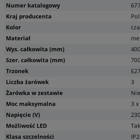
Numer katalogowy
67
Kraj producenta
Pol
Kolor
cza
Materiał
met
Wys. całkowita (mm)
400
Szer. całkowita (mm)
70
Trzonek
E27
Liczba żarówek
3
Żarówka w zestawie
Nie
Moc maksymalna
3 x
Napięcie (V)
23
Możliwość LED
Tak
Klasa szczelności
IP2