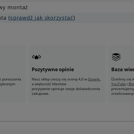
twy montaż
ata (
sprawdź jak skorzystać
)
e
Pozytywne opinie
Baza wie
z ponoszenia
Nasz sklep cieszy się oceną 4,6 w
Google
,
Dzielimy się
 wybranym
a większość klientów
YouTube
i
Bl
pozytywnie opiniuje swoje doświadczenia
prezentujemy 
zakupowe.
zrealizowany