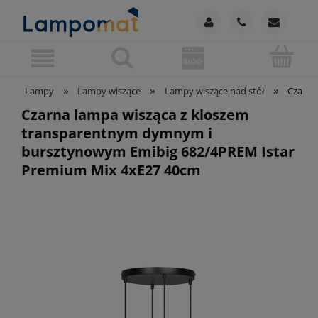
»
»
»
Lampy
Lampy wiszące
Lampy wiszące nad stół
Czarna
Czarna lampa wisząca z kloszem
transparentnym dymnym i
bursztynowym Emibig 682/4PREM Istar
Premium Mix 4xE27 40cm