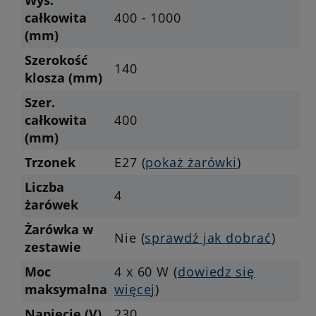
Wys.
całkowita
400 - 1000
(mm)
Szerokość
140
klosza (mm)
Szer.
całkowita
400
(mm)
Trzonek
E27 (
pokaż żarówki
)
Liczba
4
żarówek
Żarówka w
Nie (
sprawdź jak dobrać
)
zestawie
Moc
4 x 60 W (
dowiedz się
maksymalna
więcej
)
Napięcie (V)
230