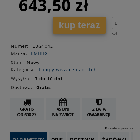
643,50 zł
kup teraz
szt.
Numer:
EBG1042
Marka:
EMIBIG
Stan
:
Nowy
Kategoria:
Lampy wiszące nad stół
Wysyłka:
7 do 10 dni
Dostawa:
Gratis
GRATIS
45 DNI
2 LATA
OD 600 ZŁ
NA ZWROT
GWARANCJI
Przewiń w prawo »