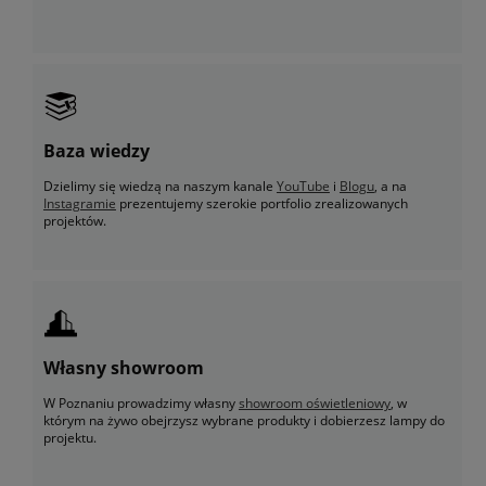
Baza wiedzy
Dzielimy się wiedzą na naszym kanale
YouTube
i
Blogu
, a na
Instagramie
prezentujemy szerokie portfolio zrealizowanych
projektów.
Własny showroom
W Poznaniu prowadzimy własny
showroom oświetleniowy
, w
którym na żywo obejrzysz wybrane produkty i dobierzesz lampy do
projektu.