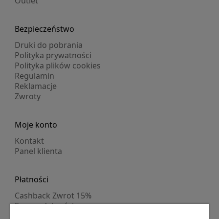
Outlet
Bezpieczeństwo
Druki do pobrania
Polityka prywatności
Polityka plików cookies
Regulamin
Reklamacje
Zwroty
Moje konto
Kontakt
Panel klienta
Płatności
Cashback Zwrot 15%
Formy płatności
Indywidualne wyceny