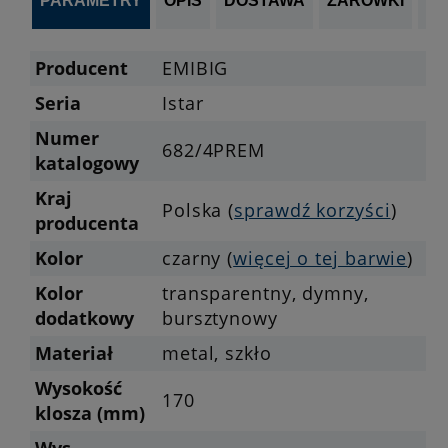
PARAMETRY
OPIS
DOSTAWA
ŻARÓWKI
P
Producent
EMIBIG
Seria
Istar
Numer
682/4PREM
katalogowy
Kraj
Polska (
sprawdź korzyści
)
producenta
Kolor
czarny (
więcej o tej barwie
)
Kolor
transparentny, dymny,
dodatkowy
bursztynowy
Materiał
metal, szkło
Wysokość
170
klosza (mm)