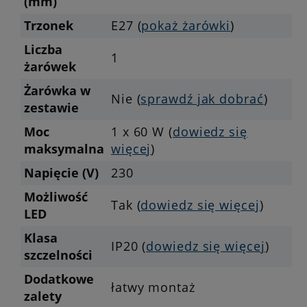
(mm)
Trzonek
E27 (
pokaż żarówki
)
Liczba
1
żarówek
Żarówka w
Nie (
sprawdź jak dobrać
)
zestawie
Moc
1 x 60 W (
dowiedz się
maksymalna
więcej
)
Napięcie (V)
230
Możliwość
Tak (
dowiedz się więcej
)
LED
Klasa
IP20 (
dowiedz się więcej
)
szczelności
Dodatkowe
łatwy montaż
zalety