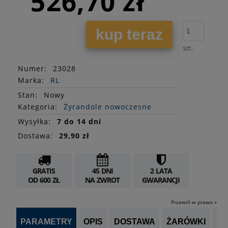
526,70 zł
kup teraz
szt.
Numer:
23028
Marka:
RL
Stan
:
Nowy
Kategoria:
Żyrandole nowoczesne
Wysyłka:
7 do 14 dni
Dostawa:
29,90 zł
GRATIS
45 DNI
2 LATA
OD 600 ZŁ
NA ZWROT
GWARANCJI
Przewiń w prawo »
PARAMETRY
OPIS
DOSTAWA
ŻARÓWKI
P