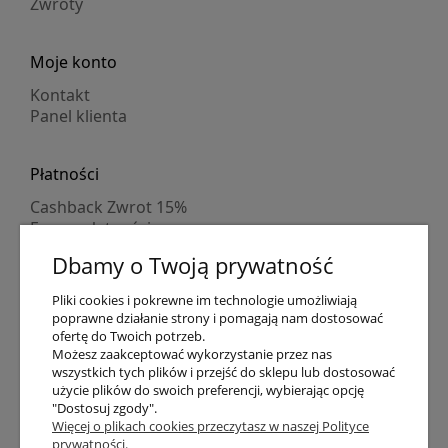
Zwroty
Moje konto
Kontakt
Panel klienta
Płatności
Cashback Zwrot 15%
Formy płatności
Indywidualne wyceny
Dbamy o Twoją prywatność
Numer konta
PayPo kupujesz, nie płacisz
Pliki cookies i pokrewne im technologie umożliwiają
Progi rabatowe
poprawne działanie strony i pomagają nam dostosować
Promocje
ofertę do Twoich potrzeb.
Możesz zaakceptować wykorzystanie przez nas
wszystkich tych plików i przejść do sklepu lub dostosować
Dostawa
użycie plików do swoich preferencji, wybierając opcję
"Dostosuj zgody".
Czas wysyłki
Więcej o plikach cookies przeczytasz w naszej Polityce
Dostawa
prywatności.