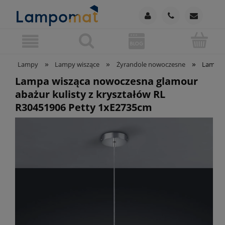
»
»
»
Lampy
Lampy wiszące
Żyrandole nowoczesne
Lampa w
Lampa wisząca nowoczesna glamour
abażur kulisty z kryształów RL
R30451906 Petty 1xE2735cm