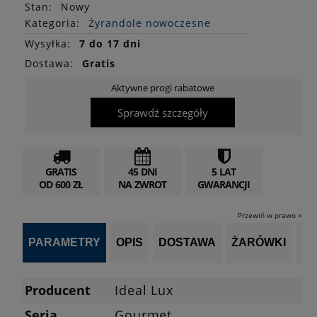
Stan
:
Nowy
Kategoria:
Żyrandole nowoczesne
Wysyłka:
7 do 17 dni
Dostawa:
Gratis
Aktywne progi rabatowe
Sprawdź szczegóły
GRATIS
45 DNI
5 LAT
OD 600 ZŁ
NA ZWROT
GWARANCJI
Przewiń w prawo »
PARAMETRY
OPIS
DOSTAWA
ŻARÓWKI
OP
Producent
Ideal Lux
Seria
Gourmet