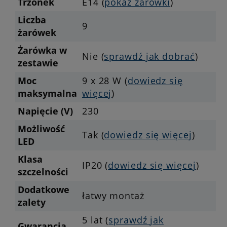
Trzonek
E14 (
pokaż żarówki
)
Liczba
9
żarówek
Żarówka w
Nie (
sprawdź jak dobrać
)
zestawie
Moc
9 x 28 W (
dowiedz się
maksymalna
więcej
)
Napięcie (V)
230
Możliwość
Tak (
dowiedz się więcej
)
LED
Klasa
IP20 (
dowiedz się więcej
)
szczelności
Dodatkowe
łatwy montaż
zalety
5 lat (
sprawdź jak
Gwarancja