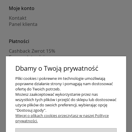
Moje konto
Kontakt
Panel klienta
Płatności
Cashback Zwrot 15%
Formy płatności
Indywidualne wyceny
Dbamy o Twoją prywatność
Numer konta
PayPo kupujesz, nie płacisz
Pliki cookies i pokrewne im technologie umożliwiają
Progi rabatowe
poprawne działanie strony i pomagają nam dostosować
Promocje
ofertę do Twoich potrzeb.
Możesz zaakceptować wykorzystanie przez nas
wszystkich tych plików i przejść do sklepu lub dostosować
Dostawa
użycie plików do swoich preferencji, wybierając opcję
"Dostosuj zgody".
Czas wysyłki
Więcej o plikach cookies przeczytasz w naszej Polityce
Dostawa
prywatności.
Śledzenie przesyłki GLS