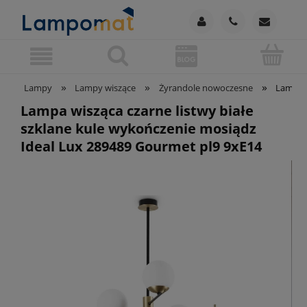
»
»
»
Lampy
Lampy wiszące
Żyrandole nowoczesne
Lampa w
Lampa wisząca czarne listwy białe
szklane kule wykończenie mosiądz
Ideal Lux 289489 Gourmet pl9 9xE14