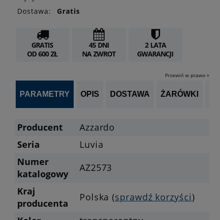
Dostawa:
Gratis
GRATIS
45 DNI
2 LATA
OD 600 ZŁ
NA ZWROT
GWARANCJI
Przewiń w prawo »
PARAMETRY
OPIS
DOSTAWA
ŻARÓWKI
P
Producent
Azzardo
Seria
Luvia
Numer
AZ2573
katalogowy
Kraj
Polska (
sprawdź korzyści
)
producenta