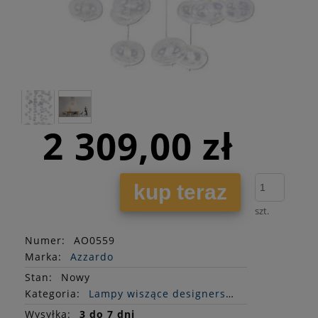
2 309,00 zł
kup teraz
szt.
Numer:
AO0559
Marka:
Azzardo
Stan
:
Nowy
Kategoria:
Lampy wiszące designerskie
Wysyłka:
3 do 7 dni