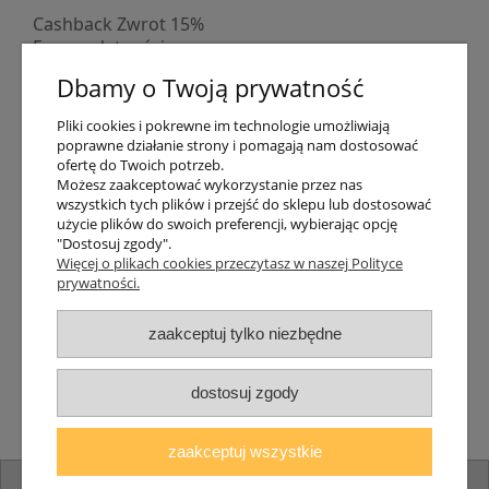
Cashback Zwrot 15%
Formy płatności
Indywidualne wyceny
Dbamy o Twoją prywatność
Numer konta
PayPo kupujesz, nie płacisz
Pliki cookies i pokrewne im technologie umożliwiają
Progi rabatowe
poprawne działanie strony i pomagają nam dostosować
Promocje
ofertę do Twoich potrzeb.
Możesz zaakceptować wykorzystanie przez nas
wszystkich tych plików i przejść do sklepu lub dostosować
Dostawa
użycie plików do swoich preferencji, wybierając opcję
"Dostosuj zgody".
Czas wysyłki
Więcej o plikach cookies przeczytasz w naszej Polityce
Dostawa
prywatności.
Śledzenie przesyłki GLS
Śledzenie przesyłki DPD
zaakceptuj tylko niezbędne
Shipping abroad
Zarejestruj się
/
Zaloguj się
dostosuj zgody
Lampomat 2017 - 2026
zaakceptuj wszystkie
pokaż pełną wersję strony