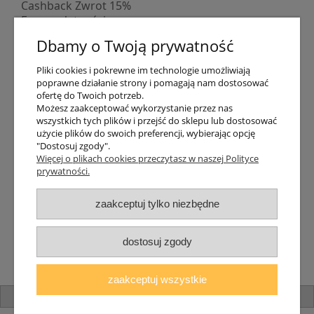
Cashback Zwrot 15%
Formy płatności
Indywidualne wyceny
Dbamy o Twoją prywatność
Numer konta
PayPo kupujesz, nie płacisz
Pliki cookies i pokrewne im technologie umożliwiają
Progi rabatowe
poprawne działanie strony i pomagają nam dostosować
Promocje
ofertę do Twoich potrzeb.
Możesz zaakceptować wykorzystanie przez nas
wszystkich tych plików i przejść do sklepu lub dostosować
Dostawa
użycie plików do swoich preferencji, wybierając opcję
"Dostosuj zgody".
Czas wysyłki
Więcej o plikach cookies przeczytasz w naszej Polityce
Dostawa
prywatności.
Śledzenie przesyłki GLS
Śledzenie przesyłki DPD
zaakceptuj tylko niezbędne
Shipping abroad
Zarejestruj się
/
Zaloguj się
dostosuj zgody
Lampomat 2017 - 2026
zaakceptuj wszystkie
pokaż pełną wersję strony