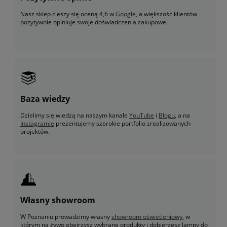
Nasz sklep cieszy się oceną 4,6 w
Google
, a większość klientów
pozytywnie opiniuje swoje doświadczenia zakupowe.
Baza wiedzy
Dzielimy się wiedzą na naszym kanale
YouTube
i
Blogu
, a na
Instagramie
prezentujemy szerokie portfolio zrealizowanych
projektów.
Własny showroom
W Poznaniu prowadzimy własny
showroom oświetleniowy
, w
którym na żywo obejrzysz wybrane produkty i dobierzesz lampy do