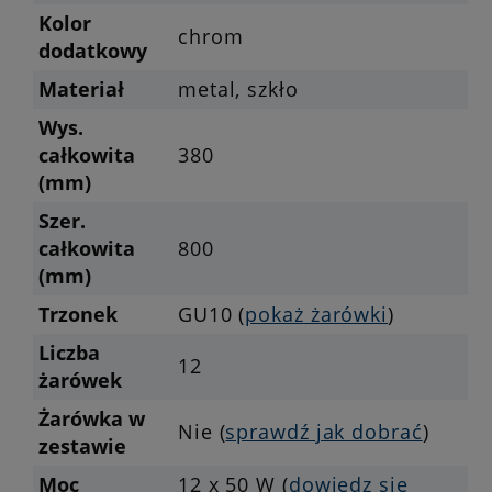
Kolor
chrom
dodatkowy
Materiał
metal, szkło
Wys.
całkowita
380
(mm)
Szer.
całkowita
800
(mm)
Trzonek
GU10 (
pokaż żarówki
)
Liczba
12
żarówek
Żarówka w
Nie (
sprawdź jak dobrać
)
zestawie
Moc
12 x 50 W (
dowiedz się