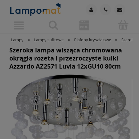
»
»
»
Lampy
Lampy sufitowe
Plafony kryształowe
Szeroka l
Szeroka lampa wisząca chromowana
okrągła rozeta i przezroczyste kulki
Azzardo AZ2571 Luvia 12xGU10 80cm