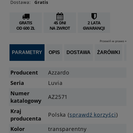
Dostawa:
Gratis
GRATIS
45 DNI
2 LATA
OD 600 ZŁ
NA ZWROT
GWARANCJI
Przewiń w prawo »
PARAMETRY
OPIS
DOSTAWA
ŻARÓWKI
P
Producent
Azzardo
Seria
Luvia
Numer
AZ2571
katalogowy
Kraj
Polska (
sprawdź korzyści
)
producenta
Kolor
transparentny