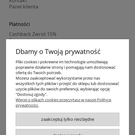
Kontakt
Panel klienta
Płatności
Cashback Zwrot 15%
Formy płatności
Indywidualne wyceny
Dbamy o Twoją prywatność
Numer konta
PayPo kupujesz, nie płacisz
Pliki cookies i pokrewne im technologie umożliwiają
Progi rabatowe
poprawne działanie strony i pomagają nam dostosować
Promocje
ofertę do Twoich potrzeb.
Możesz zaakceptować wykorzystanie przez nas
wszystkich tych plików i przejść do sklepu lub dostosować
Dostawa
użycie plików do swoich preferencji, wybierając opcję
"Dostosuj zgody".
Czas wysyłki
Więcej o plikach cookies przeczytasz w naszej Polityce
Dostawa
prywatności.
Śledzenie przesyłki GLS
Śledzenie przesyłki DPD
zaakceptuj tylko niezbędne
Shipping abroad
Zarejestruj się
/
Zaloguj się