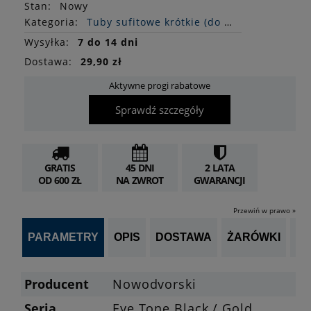
Stan
:
Nowy
Kategoria:
Tuby sufitowe krótkie (do 14 cm)
Wysyłka:
7 do 14 dni
Dostawa:
29,90 zł
Aktywne progi rabatowe
Sprawdź szczegóły
GRATIS
45 DNI
2 LATA
OD 600 ZŁ
NA ZWROT
GWARANCJI
Przewiń w prawo »
PARAMETRY
OPIS
DOSTAWA
ŻARÓWKI
P
Producent
Nowodvorski
Seria
Eye Tone Black / Gold