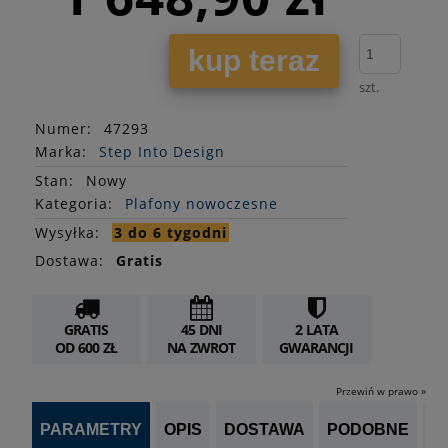
kup teraz
szt.
Numer:
47293
Marka:
Step Into Design
Stan
:
Nowy
Kategoria:
Plafony nowoczesne
Wysyłka:
3 do 6 tygodni
Dostawa:
Gratis
GRATIS
45 DNI
2 LATA
OD 600 ZŁ
NA ZWROT
GWARANCJI
Przewiń w prawo »
PARAMETRY
OPIS
DOSTAWA
PODOBNE
OP