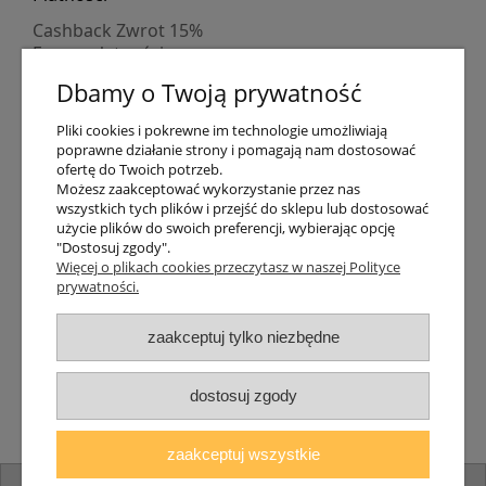
Cashback Zwrot 15%
Formy płatności
Indywidualne wyceny
Dbamy o Twoją prywatność
Numer konta
PayPo kupujesz, nie płacisz
Pliki cookies i pokrewne im technologie umożliwiają
Progi rabatowe
poprawne działanie strony i pomagają nam dostosować
Promocje
ofertę do Twoich potrzeb.
Możesz zaakceptować wykorzystanie przez nas
wszystkich tych plików i przejść do sklepu lub dostosować
Dostawa
użycie plików do swoich preferencji, wybierając opcję
"Dostosuj zgody".
Czas wysyłki
Więcej o plikach cookies przeczytasz w naszej Polityce
Dostawa
prywatności.
Śledzenie przesyłki GLS
Śledzenie przesyłki DPD
zaakceptuj tylko niezbędne
Shipping abroad
Zarejestruj się
/
Zaloguj się
dostosuj zgody
Lampomat 2017 - 2026
zaakceptuj wszystkie
pokaż pełną wersję strony