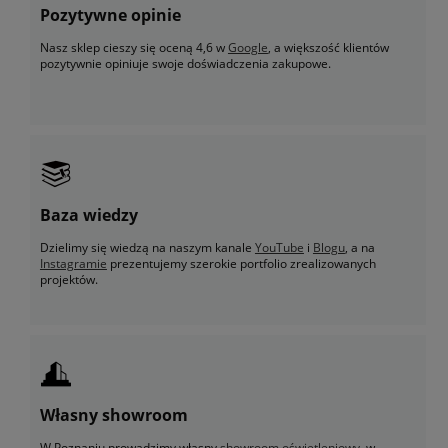
Pozytywne opinie
Nasz sklep cieszy się oceną 4,6 w
Google
, a większość klientów
pozytywnie opiniuje swoje doświadczenia zakupowe.
Baza wiedzy
Dzielimy się wiedzą na naszym kanale
YouTube
i
Blogu
, a na
Instagramie
prezentujemy szerokie portfolio zrealizowanych
projektów.
Własny showroom
W Poznaniu prowadzimy własny
showroom oświetleniowy
, w