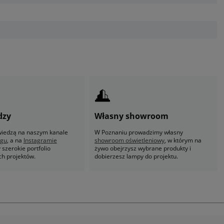
dzy
Własny showroom
 wiedzą na naszym kanale
W Poznaniu prowadzimy własny
ogu
, a na
Instagramie
showroom oświetleniowy
, w którym na
szerokie portfolio
żywo obejrzysz wybrane produkty i
ch projektów.
dobierzesz lampy do projektu.