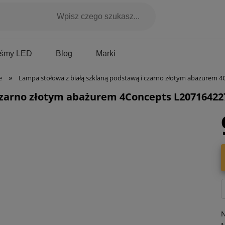
Marki
aśmy LED
Blog
»
e
Lampa stołowa z białą szklaną podstawą i czarno złotym abażurem 4Concepts L207164227 Fjord E2
czarno złotym abażurem 4Concepts L20716422