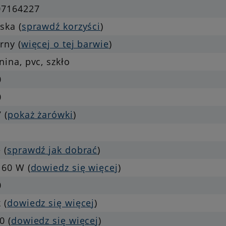
07164227
ska (
sprawdź korzyści
)
rny (
więcej o tej barwie
)
nina, pvc, szkło
0
0
 (
pokaż żarówki
)
 (
sprawdź jak dobrać
)
 60 W (
dowiedz się więcej
)
0
 (
dowiedz się więcej
)
0 (
dowiedz się więcej
)