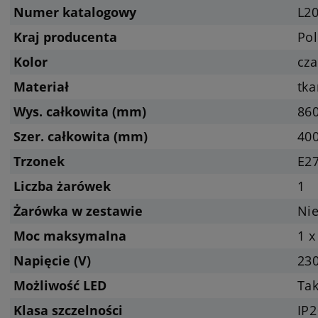
Numer katalogowy
L2
Kraj producenta
Pol
Kolor
cza
Materiał
tka
Wys. całkowita (mm)
86
Szer. całkowita (mm)
40
Trzonek
E27
Liczba żarówek
1
Żarówka w zestawie
Nie
Moc maksymalna
1 x
Napięcie (V)
23
Możliwość LED
Tak
Klasa szczelności
IP2