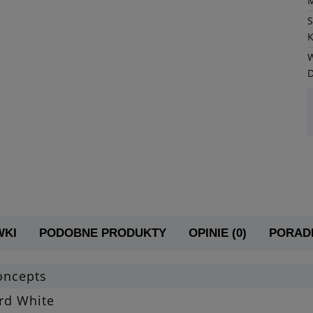
K
W
WKI
PODOBNE PRODUKTY
OPINIE (0)
PORADN
oncepts
rd White