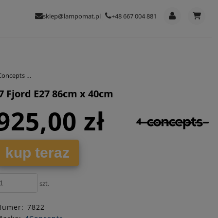
sklep@lampomat.pl
+48 667 004 881
7 86cm x 40cm
7 Fjord E27 86cm x 40cm
925,00 zł
kup teraz
szt.
Numer:
7822