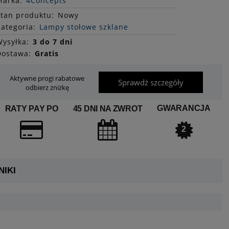
Marka:
4Concepts
Stan
produktu
:
Nowy
ategoria:
Lampy stołowe szklane
ysyłka:
3 do 7 dni
Dostawa:
Gratis
Aktywne progi rabatowe
Sprawdź szczegóły
odbierz zniżkę
GWARANCJA
RATY PAY PO
45 DNI NA ZWROT
2
IKI