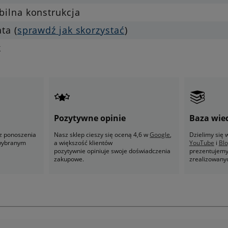
bilna konstrukcja
ata (
sprawdź jak skorzystać
)
k
Pozytywne opinie
Baza wie
z ponoszenia
Nasz sklep cieszy się oceną 4,6 w
Google
,
Dzielimy się
 wybranym
a większość klientów
YouTube
i
Bl
pozytywnie opiniuje swoje doświadczenia
prezentujemy 
zakupowe.
zrealizowany