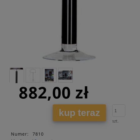
882,00 zł
kup teraz
szt.
Numer:
7810