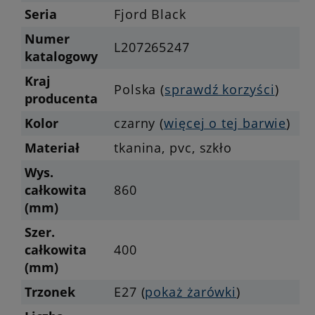
Seria
Fjord Black
Numer
L207265247
katalogowy
Kraj
Polska (
sprawdź korzyści
)
producenta
Kolor
czarny (
więcej o tej barwie
)
Materiał
tkanina, pvc, szkło
Wys.
całkowita
860
(mm)
Szer.
całkowita
400
(mm)
Trzonek
E27 (
pokaż żarówki
)