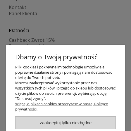
Kontakt
Panel klienta
Płatności
Cashback Zwrot 15%
Formy płatności
Indywidualne wyceny
Dbamy o Twoją prywatność
Numer konta
PayPo kupujesz, nie płacisz
Pliki cookies i pokrewne im technologie umożliwiają
Progi rabatowe
poprawne działanie strony i pomagają nam dostosować
Promocje
ofertę do Twoich potrzeb.
Możesz zaakceptować wykorzystanie przez nas
wszystkich tych plików i przejść do sklepu lub dostosować
Dostawa
użycie plików do swoich preferencji, wybierając opcję
"Dostosuj zgody".
Czas wysyłki
Więcej o plikach cookies przeczytasz w naszej Polityce
Dostawa
prywatności.
Śledzenie przesyłki GLS
Śledzenie przesyłki DPD
zaakceptuj tylko niezbędne
Shipping abroad