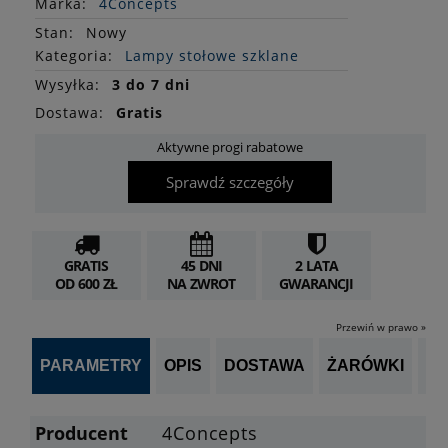
Marka:
4Concepts
Stan
:
Nowy
Kategoria:
Lampy stołowe szklane
Wysyłka:
3 do 7 dni
Dostawa:
Gratis
Aktywne progi rabatowe
Sprawdź szczegóły
GRATIS
45 DNI
2 LATA
OD 600 ZŁ
NA ZWROT
GWARANCJI
Przewiń w prawo »
PARAMETRY
OPIS
DOSTAWA
ŻARÓWKI
P
Producent
4Concepts