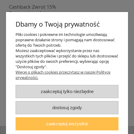
Cashback Zwrot 15%
Formy płatności
Indywidualne wyceny
Dbamy o Twoją prywatność
Numer konta
PayPo kupujesz, nie płacisz
Pliki cookies i pokrewne im technologie umożliwiają
Progi rabatowe
poprawne działanie strony i pomagają nam dostosować
Promocje
ofertę do Twoich potrzeb.
Możesz zaakceptować wykorzystanie przez nas
wszystkich tych plików i przejść do sklepu lub dostosować
Dostawa
użycie plików do swoich preferencji, wybierając opcję
"Dostosuj zgody".
Czas wysyłki
Więcej o plikach cookies przeczytasz w naszej Polityce
Dostawa
prywatności.
Śledzenie przesyłki GLS
Śledzenie przesyłki DPD
zaakceptuj tylko niezbędne
Shipping abroad
Zarejestruj się
/
Zaloguj się
dostosuj zgody
Lampomat 2017 - 2026
zaakceptuj wszystkie
pokaż pełną wersję strony