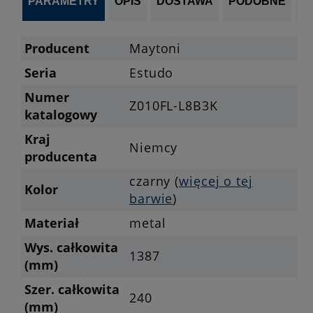
PARAMETRY
OPIS
DOSTAWA
PODOBNE
OP
Producent
Maytoni
Seria
Estudo
Numer
Z010FL-L8B3K
katalogowy
Kraj
Niemcy
producenta
czarny (
więcej o tej
Kolor
barwie
)
Materiał
metal
Wys. całkowita
1387
(mm)
Szer. całkowita
240
(mm)