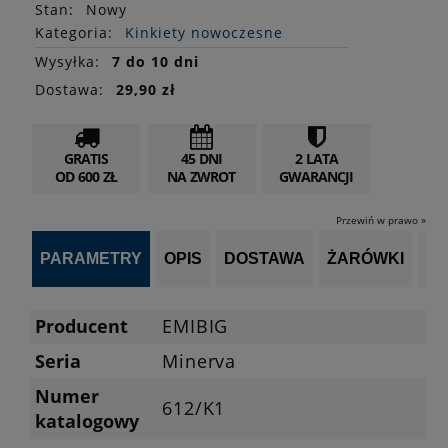
Stan
:
Nowy
Kategoria:
Kinkiety nowoczesne
Wysyłka:
7 do 10 dni
Dostawa:
29,90 zł
GRATIS
45 DNI
2 LATA
OD 600 ZŁ
NA ZWROT
GWARANCJI
Przewiń w prawo »
PARAMETRY
OPIS
DOSTAWA
ŻARÓWKI
P
Producent
EMIBIG
Seria
Minerva
Numer
612/K1
katalogowy