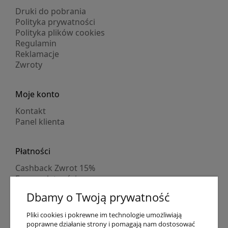
Druki do pobrania
Polityka prywatności
Polityka plików cookies
Regulamin
Reklamacje
Zwroty
Moje konto
Kontakt
Panel klienta
Płatności
Cashback Zwrot 15%
Formy płatności
Indywidualne wyceny
Dbamy o Twoją prywatność
Numer konta
PayPo kupujesz, nie płacisz
Pliki cookies i pokrewne im technologie umożliwiają
Progi rabatowe
poprawne działanie strony i pomagają nam dostosować