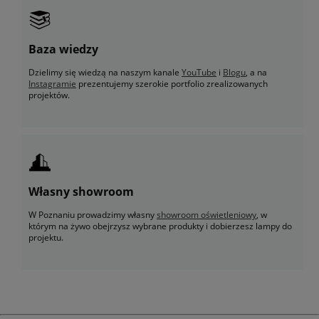
Baza wiedzy
Dzielimy się wiedzą na naszym kanale
YouTube
i
Blogu
, a na
Instagramie
prezentujemy szerokie portfolio zrealizowanych
projektów.
Własny showroom
W Poznaniu prowadzimy własny
showroom oświetleniowy
, w
którym na żywo obejrzysz wybrane produkty i dobierzesz lampy do
projektu.