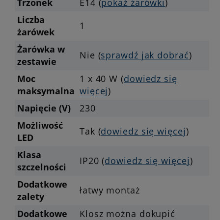
Trzonek
E14 (
pokaż żarówki
)
Liczba
1
żarówek
Żarówka w
Nie (
sprawdź jak dobrać
)
zestawie
Moc
1 x 40 W (
dowiedz się
maksymalna
więcej
)
Napięcie (V)
230
Możliwość
Tak (
dowiedz się więcej
)
LED
Klasa
IP20 (
dowiedz się więcej
)
szczelności
Dodatkowe
łatwy montaż
zalety
Dodatkowe
Klosz można dokupić