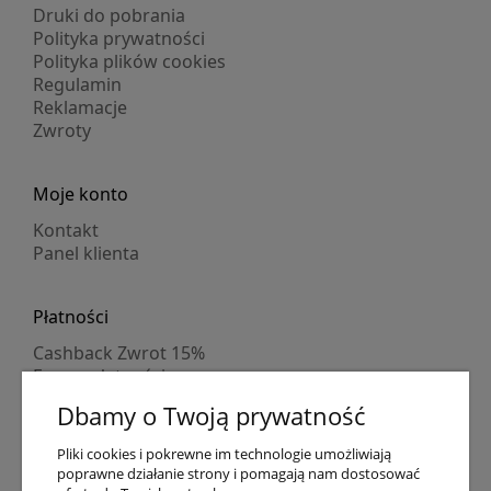
Druki do pobrania
Polityka prywatności
Polityka plików cookies
Regulamin
Reklamacje
Zwroty
Moje konto
Kontakt
Panel klienta
Płatności
Cashback Zwrot 15%
Formy płatności
Indywidualne wyceny
Dbamy o Twoją prywatność
Numer konta
PayPo kupujesz, nie płacisz
Pliki cookies i pokrewne im technologie umożliwiają
Progi rabatowe
poprawne działanie strony i pomagają nam dostosować
Promocje