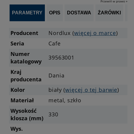
Przewiń w prawo »
PARAMETRY
OPIS
DOSTAWA
ŻARÓWKI
P
Producent
Nordlux (
więcej o marce
)
Seria
Cafe
Numer
39563001
katalogowy
Kraj
Dania
producenta
Kolor
biały (
więcej o tej barwie
)
Materiał
metal, szkło
Wysokość
330
klosza (mm)
Wys.