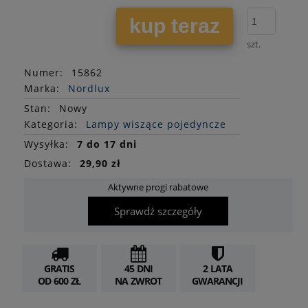
kup teraz
szt.
Numer:
15862
Marka:
Nordlux
Stan
:
Nowy
Kategoria:
Lampy wiszące pojedyncze
Wysyłka:
7 do 17 dni
Dostawa:
29,90 zł
Aktywne progi rabatowe
Sprawdź szczegóły
GRATIS
45 DNI
2 LATA
OD 600 ZŁ
NA ZWROT
GWARANCJI