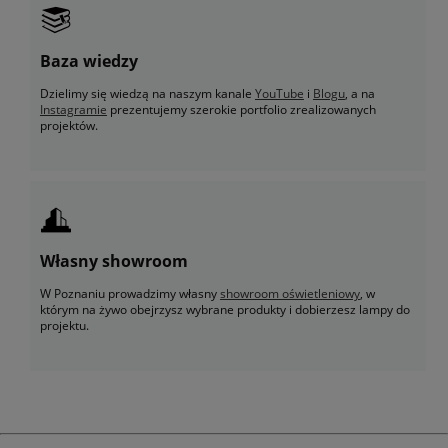
Baza wiedzy
Dzielimy się wiedzą na naszym kanale
YouTube
i
Blogu
, a na
Instagramie
prezentujemy szerokie portfolio zrealizowanych
projektów.
Własny showroom
W Poznaniu prowadzimy własny
showroom oświetleniowy
, w
którym na żywo obejrzysz wybrane produkty i dobierzesz lampy do
projektu.