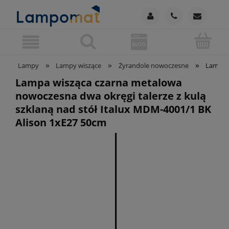
»
»
»
Lampy
Lampy wiszące
Żyrandole nowoczesne
Lampa w
Lampa wisząca czarna metalowa
nowoczesna dwa okręgi talerze z kulą
szklaną nad stół Italux MDM-4001/1 BK
Alison 1xE27 50cm