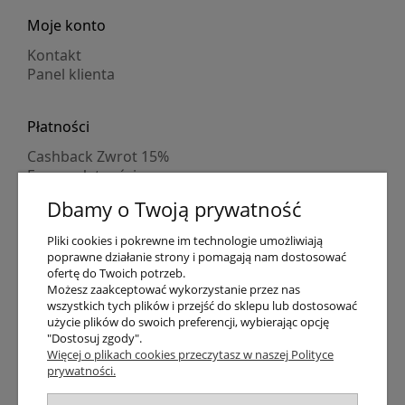
Moje konto
Kontakt
Panel klienta
Płatności
Cashback Zwrot 15%
Formy płatności
Indywidualne wyceny
Dbamy o Twoją prywatność
Numer konta
PayPo kupujesz, nie płacisz
Pliki cookies i pokrewne im technologie umożliwiają
Progi rabatowe
poprawne działanie strony i pomagają nam dostosować
Promocje
ofertę do Twoich potrzeb.
Możesz zaakceptować wykorzystanie przez nas
wszystkich tych plików i przejść do sklepu lub dostosować
Dostawa
użycie plików do swoich preferencji, wybierając opcję
"Dostosuj zgody".
Czas wysyłki
Więcej o plikach cookies przeczytasz w naszej Polityce
Dostawa
prywatności.
Śledzenie przesyłki GLS