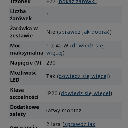
Trzonek
E27 (
pokaż żarówki
)
Liczba
1
żarówek
Żarówka w
Nie (
sprawdź jak dobrać
)
zestawie
Moc
1 x 40 W (
dowiedz się
maksymalna
więcej
)
Napięcie (V)
230
Możliwość
Tak (
dowiedz się więcej
)
LED
Klasa
IP20 (
dowiedz się więcej
)
szczelności
Dodatkowe
łatwy montaż
zalety
2 lata (
sprawdź jak
Gwarancja