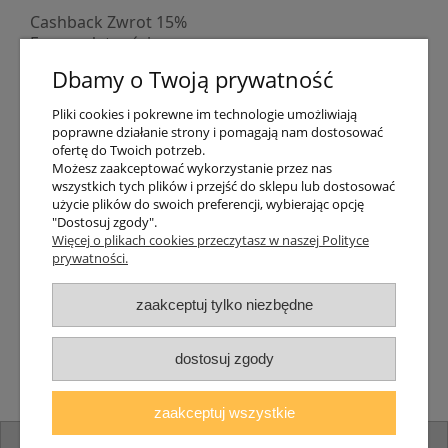
Cashback Zwrot 15%
Formy płatności
Indywidualne wyceny
Dbamy o Twoją prywatność
Numer konta
PayPo kupujesz, nie płacisz
Pliki cookies i pokrewne im technologie umożliwiają
Progi rabatowe
poprawne działanie strony i pomagają nam dostosować
Promocje
ofertę do Twoich potrzeb.
Możesz zaakceptować wykorzystanie przez nas
wszystkich tych plików i przejść do sklepu lub dostosować
Dostawa
użycie plików do swoich preferencji, wybierając opcję
"Dostosuj zgody".
Czas wysyłki
Więcej o plikach cookies przeczytasz w naszej Polityce
Dostawa
prywatności.
Śledzenie przesyłki GLS
Śledzenie przesyłki DPD
zaakceptuj tylko niezbędne
Shipping abroad
Zarejestruj się
/
Zaloguj się
dostosuj zgody
Lampomat 2017 - 2026
zaakceptuj wszystkie
pokaż pełną wersję strony