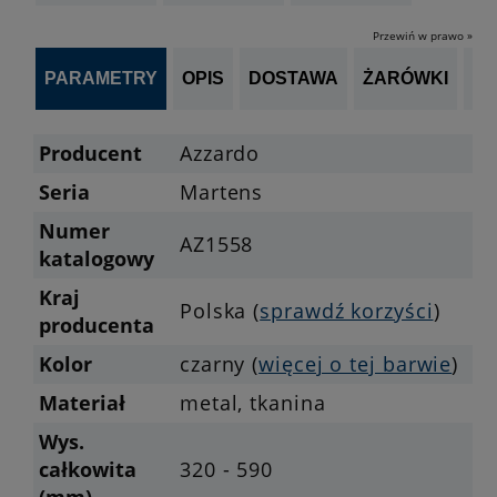
Przewiń w prawo »
PARAMETRY
OPIS
DOSTAWA
ŻARÓWKI
P
Producent
Azzardo
Seria
Martens
Numer
AZ1558
katalogowy
Kraj
Polska (
sprawdź korzyści
)
producenta
Kolor
czarny (
więcej o tej barwie
)
Materiał
metal, tkanina
Wys.
całkowita
320 - 590