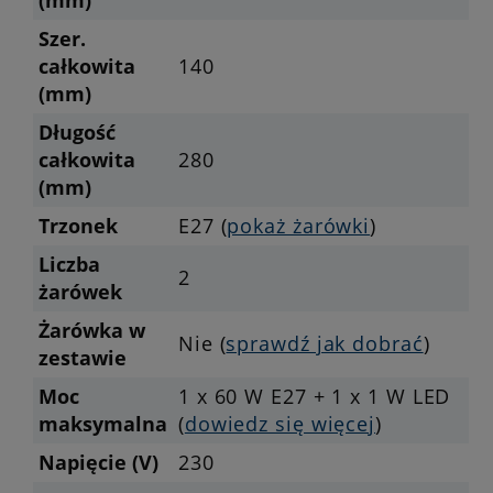
(mm)
Szer.
całkowita
140
(mm)
Długość
całkowita
280
(mm)
Trzonek
E27 (
pokaż żarówki
)
Liczba
2
żarówek
Żarówka w
Nie (
sprawdź jak dobrać
)
zestawie
Moc
1 x 60 W E27 + 1 x 1 W LED
maksymalna
(
dowiedz się więcej
)
Napięcie (V)
230