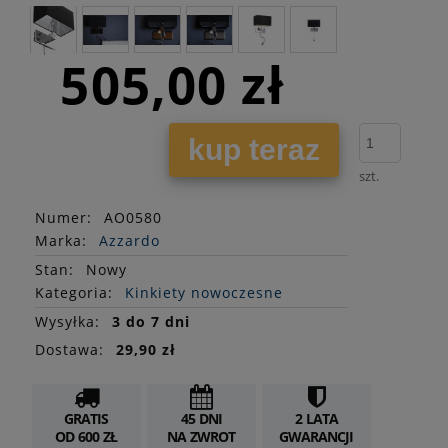
505,00 zł
kup teraz
szt.
Numer:
AO0580
Marka:
Azzardo
Stan
:
Nowy
Kategoria:
Kinkiety nowoczesne
Wysyłka:
3 do 7 dni
Dostawa:
29,90 zł
GRATIS
45 DNI
2 LATA
OD 600 ZŁ
NA ZWROT
GWARANCJI