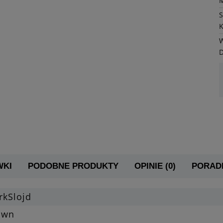
K
W
WKI
PODOBNE PRODUKTY
OPINIE (0)
PORADN
rkSlojd
own