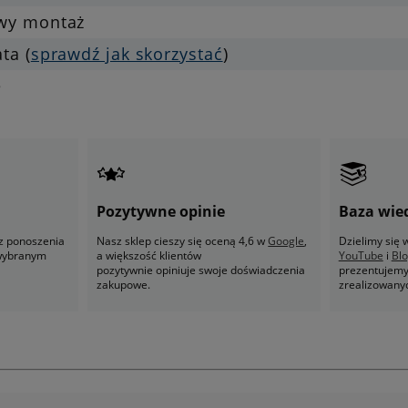
twy montaż
ata (
sprawdź jak skorzystać
)
e
Pozytywne opinie
Baza wie
z ponoszenia
Nasz sklep cieszy się oceną 4,6 w
Google
,
Dzielimy się
 wybranym
a większość klientów
YouTube
i
Bl
pozytywnie opiniuje swoje doświadczenia
prezentujemy 
zakupowe.
zrealizowany