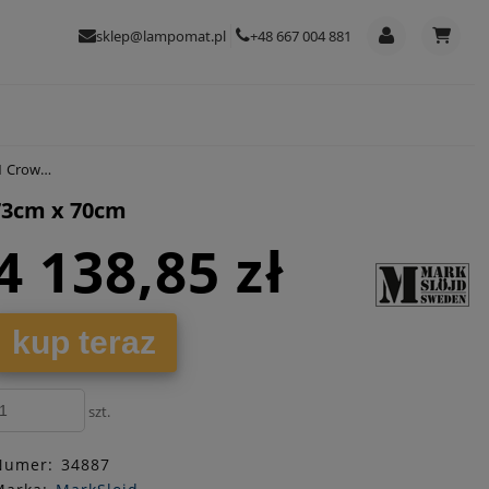
sklep@lampomat.pl
+48 667 004 881
m x 70cm
73cm x 70cm
4 138,85 zł
kup teraz
szt.
Numer:
34887