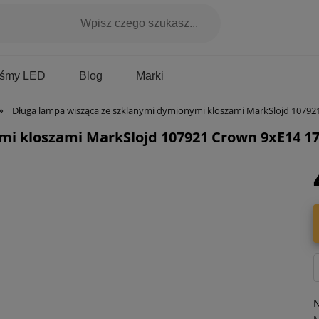
Marki
aśmy LED
Blog
»
Długa lampa wisząca ze szklanymi dymionymi kloszami MarkSlojd 107921 Crown 9xE14 173c
mi kloszami MarkSlojd 107921 Crown 9xE14 1