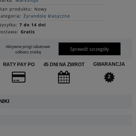
Marka:
MarkSlojd
Stan
produktu
:
Nowy
ategoria:
Żyrandole klasyczne
ysyłka:
7 do 14 dni
Dostawa:
Gratis
Aktywne progi rabatowe
Sprawdź szczegóły
odbierz zniżkę
GWARANCJA
RATY PAY PO
45 DNI NA ZWROT
2
IKI