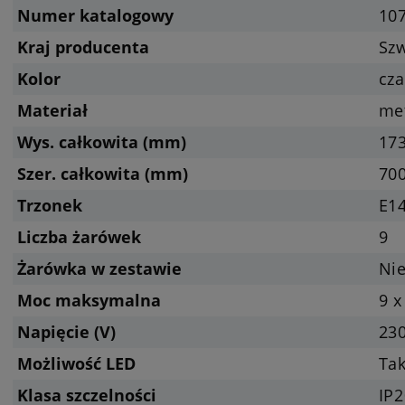
Numer katalogowy
10
Kraj producenta
Sz
Kolor
cza
Materiał
met
Wys. całkowita (mm)
17
Szer. całkowita (mm)
70
Trzonek
E14
Liczba żarówek
9
Żarówka w zestawie
Nie
Moc maksymalna
9 x
Napięcie (V)
23
Możliwość LED
Tak
Klasa szczelności
IP2