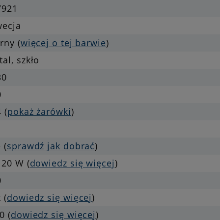
7921
wecja
rny (
więcej o tej barwie
)
al, szkło
30
0
 (
pokaż żarówki
)
 (
sprawdź jak dobrać
)
 20 W (
dowiedz się więcej
)
0
 (
dowiedz się więcej
)
0 (
dowiedz się więcej
)