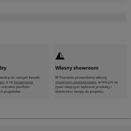
dzy
Własny showroom
 wiedzą na naszym kanale
W Poznaniu prowadzimy własny
ogu
, a na
Instagramie
showroom oświetleniowy
, w którym na
szerokie portfolio
żywo obejrzysz wybrane produkty i
ch projektów.
dobierzesz lampy do projektu.