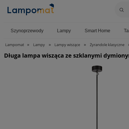
Szynoprzewody
Lampy
Smart Home
T
»
»
»
Lampomat
Lampy
Lampy wiszące
Żyrandole klasyczne
Długa lampa wisząca ze szklanymi dymiony