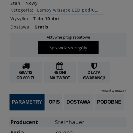
Stan
:
Nowy
Kategoria:
Lampy wiszące LED podłużne
Wysyłka:
7 do 10 dni
Dostawa:
Gratis
Aktywne progi rabatowe
Sprawdź szczegóły
GRATIS
45 DNI
2 LATA
OD 600 ZŁ
NA ZWROT
GWARANCJI
Przewiń w prawo »
PARAMETRY
OPIS
DOSTAWA
PODOBNE
OP
Producent
Steinhauer
Seria
Zelena