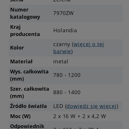
Numer
7970ZW
katalogowy
Kraj
Holandia
producenta
czarny (
więcej o tej
Kolor
barwie
)
Materiał
metal
Wys. całkowita
780 - 1200
(mm)
Szer. całkowita
880 - 1400
(mm)
Źródło światła
LED (
dowiedz się więcej
)
Moc (W)
2 x 16 W + 2 x 4,2 W
Odpowiednik