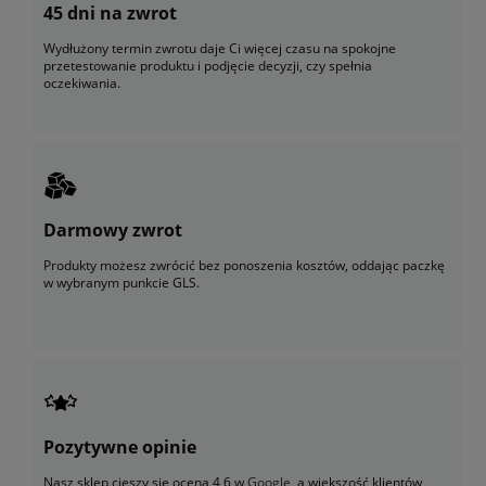
45 dni na zwrot
Wydłużony termin zwrotu daje Ci więcej czasu na spokojne
przetestowanie produktu i podjęcie decyzji, czy spełnia
oczekiwania.
Darmowy zwrot
Produkty możesz zwrócić bez ponoszenia kosztów, oddając paczkę
w wybranym punkcie GLS.
Pozytywne opinie
Nasz sklep cieszy się oceną 4,6 w
Google
, a większość klientów