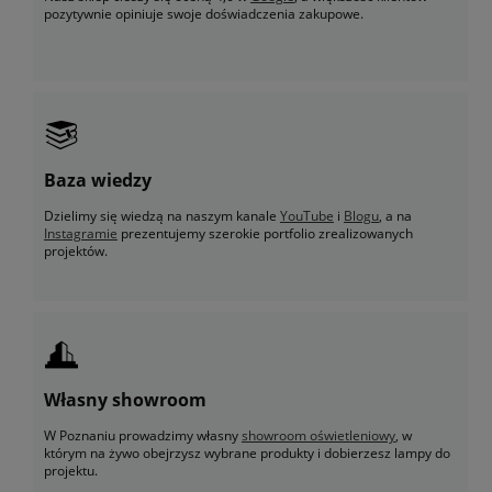
pozytywnie opiniuje swoje doświadczenia zakupowe.
Baza wiedzy
Dzielimy się wiedzą na naszym kanale
YouTube
i
Blogu
, a na
Instagramie
prezentujemy szerokie portfolio zrealizowanych
projektów.
Własny showroom
W Poznaniu prowadzimy własny
showroom oświetleniowy
, w
którym na żywo obejrzysz wybrane produkty i dobierzesz lampy do
projektu.