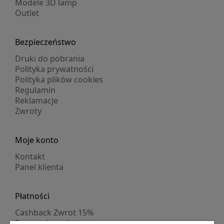
Modele 3D lamp
Outlet
Bezpieczeństwo
Druki do pobrania
Polityka prywatności
Polityka plików cookies
Regulamin
Reklamacje
Zwroty
Moje konto
Kontakt
Panel klienta
Płatności
Cashback Zwrot 15%
Formy płatności