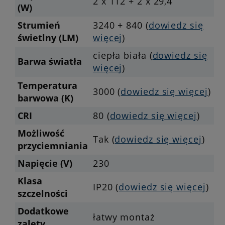
2 x 112 + 2 x 29,4
(W)
Strumień
3240 + 840 (
dowiedz się
świetlny (LM)
więcej
)
ciepła biała (
dowiedz się
Barwa światła
więcej
)
Temperatura
3000 (
dowiedz się więcej
)
barwowa (K)
CRI
80 (
dowiedz się więcej
)
Możliwość
Tak (
dowiedz się więcej
)
przyciemniania
Napięcie (V)
230
Klasa
IP20 (
dowiedz się więcej
)
szczelności
Dodatkowe
łatwy montaż
zalety