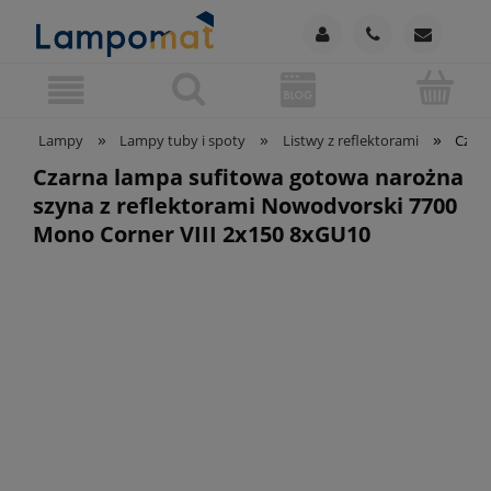
»
»
»
Lampy
Lampy tuby i spoty
Listwy z reflektorami
Czarn
Czarna lampa sufitowa gotowa narożna
szyna z reflektorami Nowodvorski 7700
Mono Corner VIII 2x150 8xGU10