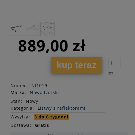
889,00 zł
kup teraz
szt.
Numer:
NI1019
Marka:
Nowodvorski
Stan
:
Nowy
Kategoria:
Listwy z reflektorami
Wysyłka:
3 do 6 tygodni
Dostawa:
Gratis