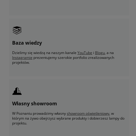
Baza wiedzy
Dzielimy się wiedzą na naszym kanale
YouTube
i
Blogu
, a na
Instagramie
prezentujemy szerokie portfolio zrealizowanych
projektów.
Własny showroom
W Poznaniu prowadzimy własny
showroom oświetleniowy
, w
którym na żywo obejrzysz wybrane produkty i dobierzesz lampy do
projektu.