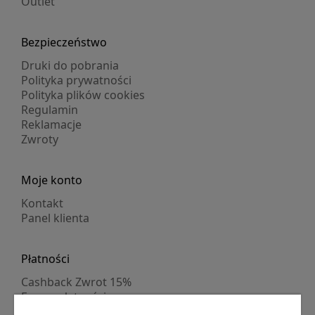
Outlet
Bezpieczeństwo
Druki do pobrania
Polityka prywatności
Polityka plików cookies
Regulamin
Reklamacje
Zwroty
Moje konto
Kontakt
Panel klienta
Płatności
Cashback Zwrot 15%
Formy płatności
Indywidualne wyceny