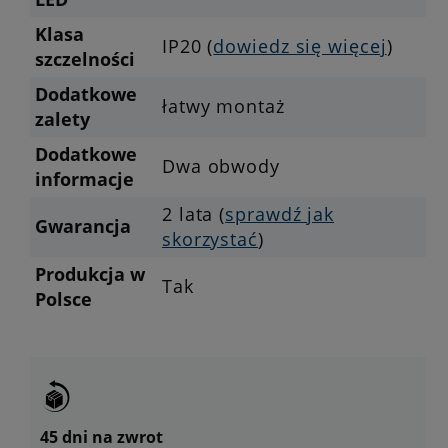
Klasa
IP20 (
dowiedz się więcej
)
szczelności
Dodatkowe
łatwy montaż
zalety
Dodatkowe
Dwa obwody
informacje
2 lata (
sprawdź jak
Gwarancja
skorzystać
)
Produkcja w
Tak
Polsce
45 dni na zwrot