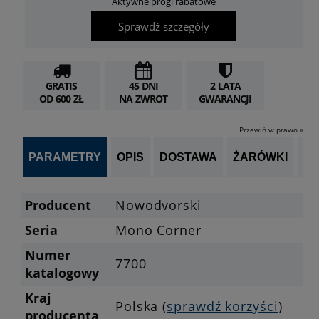
Aktywne progi rabatowe
Sprawdź szczegóły
GRATIS
45 DNI
2 LATA
OD 600 ZŁ
NA ZWROT
GWARANCJI
Przewiń w prawo »
PARAMETRY
OPIS
DOSTAWA
ŻARÓWKI
P
Producent
Nowodvorski
Seria
Mono Corner
Numer
7700
katalogowy
Kraj
Polska (
sprawdź korzyści
)
producenta