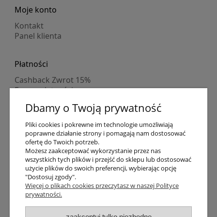
Moje konto
Kontakt
Panel klienta
Płatności
Cashback Zwrot 15%
Formy płatności
Indywidualne wyceny
Dbamy o Twoją prywatność
Numer konta
PayPo kupujesz, nie płacisz
Pliki cookies i pokrewne im technologie umożliwiają
Progi rabatowe
poprawne działanie strony i pomagają nam dostosować
Promocje
ofertę do Twoich potrzeb.
Możesz zaakceptować wykorzystanie przez nas
wszystkich tych plików i przejść do sklepu lub dostosować
użycie plików do swoich preferencji, wybierając opcję
Dostawa
"Dostosuj zgody".
Czas wysyłki
Więcej o plikach cookies przeczytasz w naszej Polityce
prywatności.
Dostawa
Śledzenie przesyłki GLS
Śledzenie przesyłki DPD
zaakceptuj tylko niezbędne