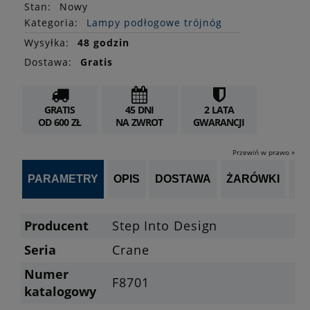
Stan
:
Nowy
Kategoria:
Lampy podłogowe trójnóg
Wysyłka:
48 godzin
Dostawa:
Gratis
GRATIS
45 DNI
2 LATA
OD 600 ZŁ
NA ZWROT
GWARANCJI
Przewiń w prawo »
PARAMETRY
OPIS
DOSTAWA
ŻARÓWKI
P
Producent
Step Into Design
Seria
Crane
Numer
F8701
katalogowy