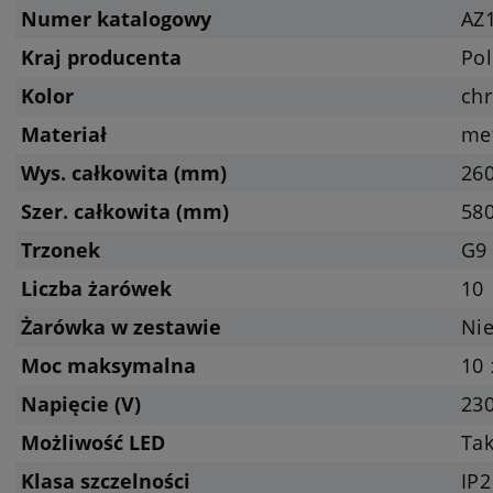
Numer katalogowy
AZ
Kraj producenta
Pol
Kolor
ch
Materiał
met
Wys. całkowita (mm)
26
Szer. całkowita (mm)
58
Trzonek
G9 
Liczba żarówek
10
Żarówka w zestawie
Nie
Moc maksymalna
10 
Napięcie (V)
23
Możliwość LED
Tak
Klasa szczelności
IP2