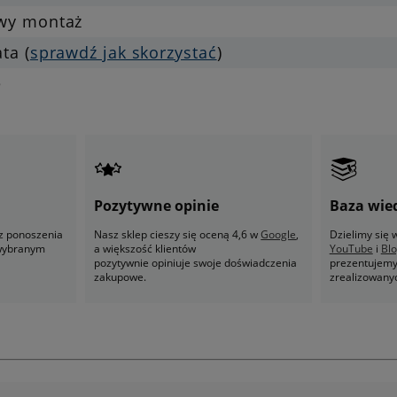
twy montaż
ata (
sprawdź jak skorzystać
)
e
Pozytywne opinie
Baza wie
z ponoszenia
Nasz sklep cieszy się oceną 4,6 w
Google
,
Dzielimy się
 wybranym
a większość klientów
YouTube
i
Bl
pozytywnie opiniuje swoje doświadczenia
prezentujemy 
zakupowe.
zrealizowany