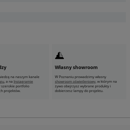
dzy
Własny showroom
 wiedzą na naszym kanale
W Poznaniu prowadzimy własny
ogu
, a na
Instagramie
showroom oświetleniowy
, w którym na
szerokie portfolio
żywo obejrzysz wybrane produkty i
ch projektów.
dobierzesz lampy do projektu.