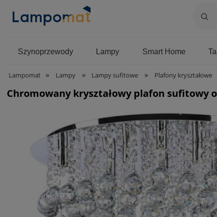
Szynoprzewody
Lampy
Smart Home
T
»
»
»
Lampomat
Lampy
Lampy sufitowe
Plafony kryształowe
Chromowany kryształowy plafon sufitowy o