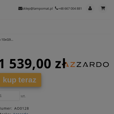
sklep@lampomat.pl
+48 667 004 881
G9 58cm
1 539,00 zł
kup teraz
szt.
Numer:
AO0128