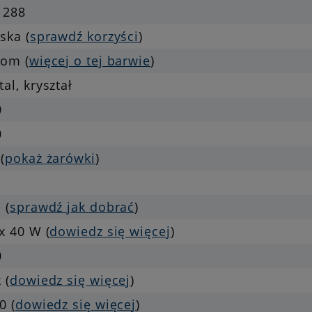
1288
ska (
sprawdź korzyści
)
rom (
więcej o tej barwie
)
al, kryształ
0
0
(
pokaż żarówki
)
 (
sprawdź jak dobrać
)
x 40 W (
dowiedz się więcej
)
0
 (
dowiedz się więcej
)
0 (
dowiedz się więcej
)