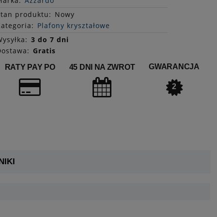
Marka:
Azzardo
Stan
produktu
:
Nowy
ategoria:
Plafony kryształowe
ysyłka:
3 do 7 dni
Dostawa:
Gratis
GWARANCJA
RATY PAY PO
45 DNI NA ZWROT
2
IKI