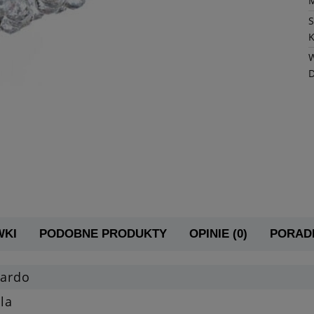
K
W
WKI
PODOBNE PRODUKTY
OPINIE (0)
PORADN
zardo
la