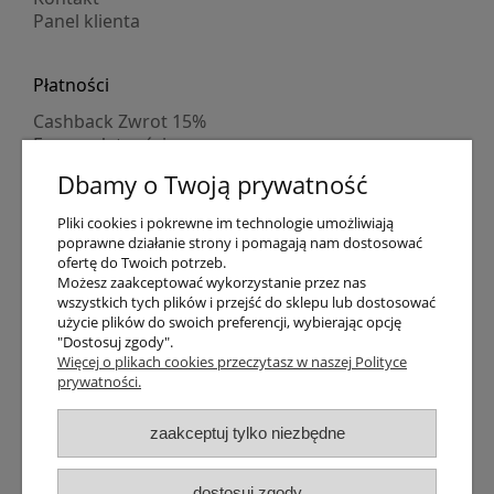
Panel klienta
Płatności
Cashback Zwrot 15%
Formy płatności
Indywidualne wyceny
Dbamy o Twoją prywatność
Numer konta
PayPo kupujesz, nie płacisz
Pliki cookies i pokrewne im technologie umożliwiają
Progi rabatowe
poprawne działanie strony i pomagają nam dostosować
Promocje
ofertę do Twoich potrzeb.
Możesz zaakceptować wykorzystanie przez nas
wszystkich tych plików i przejść do sklepu lub dostosować
użycie plików do swoich preferencji, wybierając opcję
Dostawa
"Dostosuj zgody".
Czas wysyłki
Więcej o plikach cookies przeczytasz w naszej Polityce
prywatności.
Dostawa
Śledzenie przesyłki GLS
Śledzenie przesyłki DPD
zaakceptuj tylko niezbędne
Shipping abroad
Zarejestruj się
/
Zaloguj się
dostosuj zgody