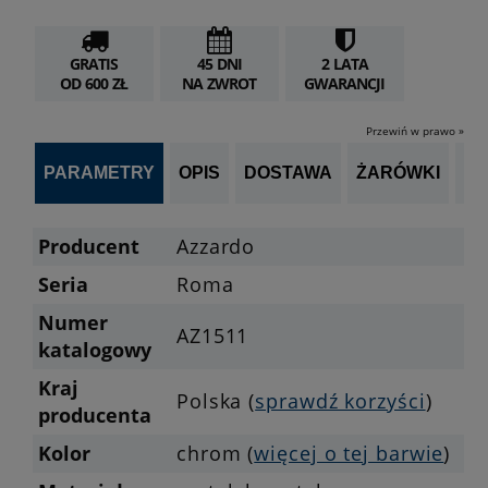
GRATIS
45 DNI
2 LATA
OD 600 ZŁ
NA ZWROT
GWARANCJI
Przewiń w prawo »
PARAMETRY
OPIS
DOSTAWA
ŻARÓWKI
OP
Producent
Azzardo
Seria
Roma
Numer
AZ1511
katalogowy
Kraj
Polska (
sprawdź korzyści
)
producenta
Kolor
chrom (
więcej o tej barwie
)