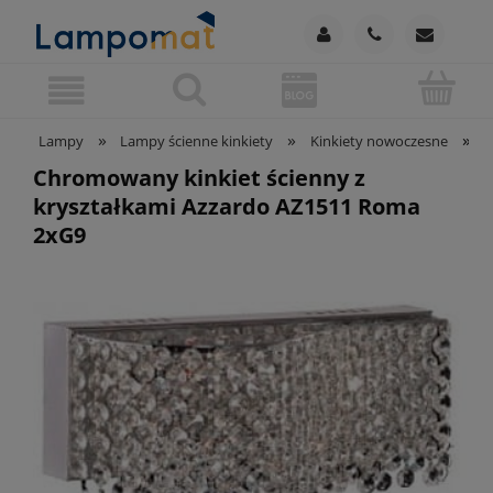
»
»
»
Lampy
Lampy ścienne kinkiety
Kinkiety nowoczesne
C
Chromowany kinkiet ścienny z
kryształkami Azzardo AZ1511 Roma
2xG9