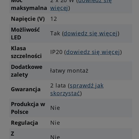
Moc
2 x 20 W (
dowiedz się
maksymalna
więcej
)
Napięcie (V)
12
Możliwość
Tak (
dowiedz się więcej
)
LED
Klasa
IP20 (
dowiedz się więcej
)
szczelności
Dodatkowe
łatwy montaż
zalety
2 lata (
sprawdź jak
Gwarancja
skorzystać
)
Produkcja w
Nie
Polsce
Regulacja
Nie
Z
Nie