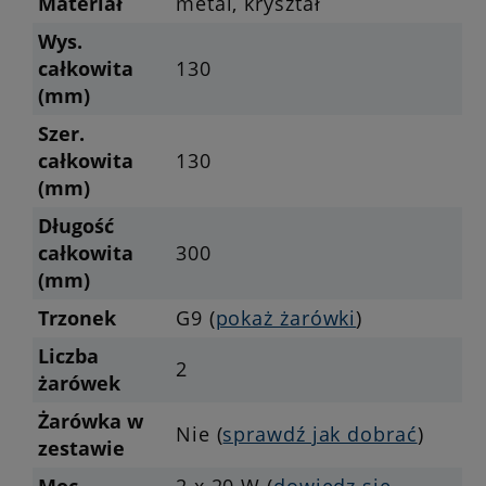
Materiał
metal, kryształ
Wys.
całkowita
130
(mm)
Szer.
całkowita
130
(mm)
Długość
całkowita
300
(mm)
Trzonek
G9 (
pokaż żarówki
)
Liczba
2
żarówek
Żarówka w
Nie (
sprawdź jak dobrać
)
zestawie