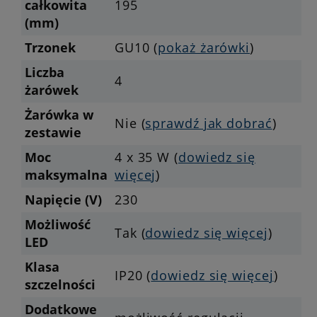
całkowita
195
(mm)
Trzonek
GU10 (
pokaż żarówki
)
Liczba
4
żarówek
Żarówka w
Nie (
sprawdź jak dobrać
)
zestawie
Moc
4 x 35 W (
dowiedz się
maksymalna
więcej
)
Napięcie (V)
230
Możliwość
Tak (
dowiedz się więcej
)
LED
Klasa
IP20 (
dowiedz się więcej
)
szczelności
Dodatkowe