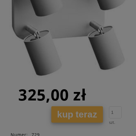
325,00 zł
kup teraz
szt.
Numer:
729