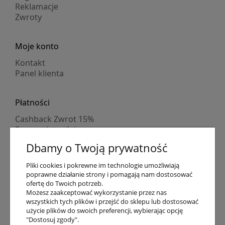
Reklamacje
Zwroty
Moje konto
Kontakt
Panel klienta
Płatności
Cashback Zwrot 15%
Formy płatności
Indywidualne wyceny
Dbamy o Twoją prywatność
Numer konta
PayPo kupujesz, nie płacisz
Pliki cookies i pokrewne im technologie umożliwiają
Progi rabatowe
poprawne działanie strony i pomagają nam dostosować
Promocje
ofertę do Twoich potrzeb.
Możesz zaakceptować wykorzystanie przez nas
wszystkich tych plików i przejść do sklepu lub dostosować
użycie plików do swoich preferencji, wybierając opcję
Dostawa
"Dostosuj zgody".