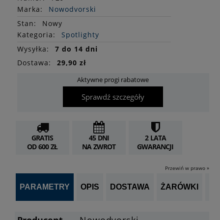
Marka:
Nowodvorski
Stan
:
Nowy
Kategoria:
Spotlighty
Wysyłka:
7 do 14 dni
Dostawa:
29,90 zł
Aktywne progi rabatowe
Sprawdź szczegóły
GRATIS
45 DNI
2 LATA
OD 600 ZŁ
NA ZWROT
GWARANCJI
Przewiń w prawo »
PARAMETRY
OPIS
DOSTAWA
ŻARÓWKI
P