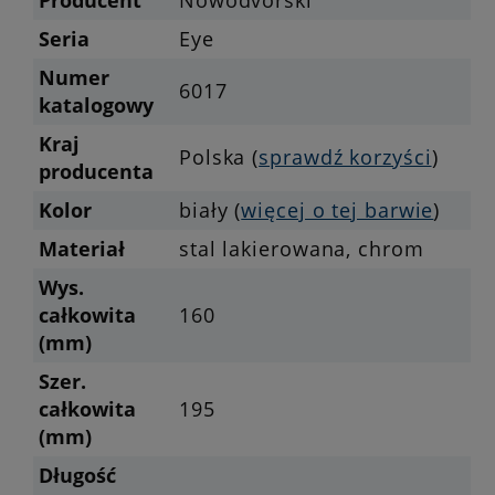
Producent
Nowodvorski
Seria
Eye
Numer
6017
katalogowy
Kraj
Polska (
sprawdź korzyści
)
producenta
Kolor
biały (
więcej o tej barwie
)
Materiał
stal lakierowana, chrom
Wys.
całkowita
160
(mm)
Szer.
całkowita
195
(mm)
Długość