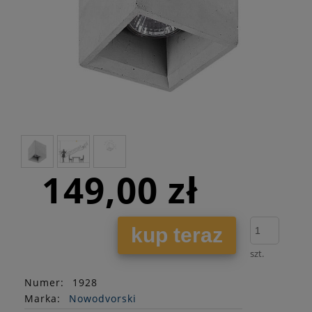
149,00 zł
kup teraz
szt.
Numer:
1928
Marka:
Nowodvorski