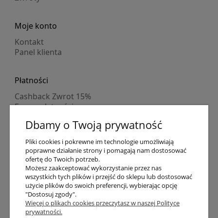
Moje konto
Kontakt
Panel klienta
Płatności
Cashback Zwrot 15%
Formy płatności
Indywidualne wyceny
Dbamy o Twoją prywatność
Numer konta
PayPo kupujesz, nie płacisz
Pliki cookies i pokrewne im technologie umożliwiają
Progi rabatowe
poprawne działanie strony i pomagają nam dostosować
Promocje
ofertę do Twoich potrzeb.
Możesz zaakceptować wykorzystanie przez nas
wszystkich tych plików i przejść do sklepu lub dostosować
Dostawa
użycie plików do swoich preferencji, wybierając opcję
"Dostosuj zgody".
Czas wysyłki
Więcej o plikach cookies przeczytasz w naszej Polityce
Dostawa
prywatności.