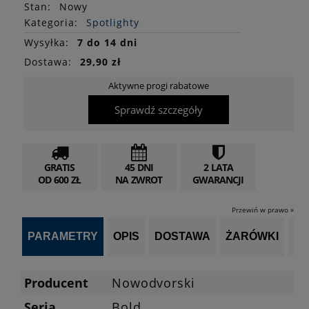
Stan
:
Nowy
Kategoria:
Spotlighty
Wysyłka:
7 do 14 dni
Dostawa:
29,90 zł
Aktywne progi rabatowe
Sprawdź szczegóły
GRATIS
45 DNI
2 LATA
OD 600 ZŁ
NA ZWROT
GWARANCJI
Przewiń w prawo »
PARAMETRY
OPIS
DOSTAWA
ŻARÓWKI
OP
Producent
Nowodvorski
Seria
Bold