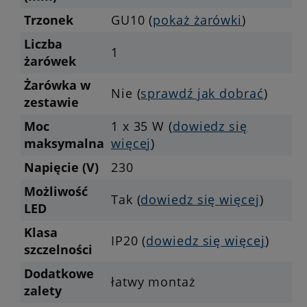
Trzonek
GU10 (
pokaż żarówki
)
Liczba
1
żarówek
Żarówka w
Nie (
sprawdź jak dobrać
)
zestawie
Moc
1 x 35 W (
dowiedz się
maksymalna
więcej
)
Napięcie (V)
230
Możliwość
Tak (
dowiedz się więcej
)
LED
Klasa
IP20 (
dowiedz się więcej
)
szczelności
Dodatkowe
łatwy montaż
zalety