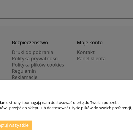
Bezpieczeństwo
Moje konto
Druki do pobrania
Kontakt
Polityka prywatności
Panel klienta
Polityka plików cookies
Regulamin
Reklamacje
Zwroty
ałanie strony i pomagają nam dostosować ofertę do Twoich potrzeb.
Zarejestruj się
/
Zaloguj się
w i przejść do sklepu lub dostosować użycie plików do swoich preferencji, 
ptuj wszystkie