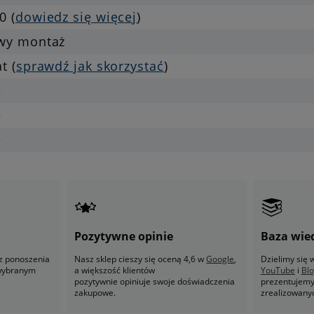
0 (
dowiedz się więcej
)
twy montaż
at (
sprawdź jak skorzystać
)
e
e
e
Pozytywne opinie
Baza wie
z ponoszenia
Nasz sklep cieszy się oceną 4,6 w
Google
,
Dzielimy się
 wybranym
a większość klientów
YouTube
i
Bl
pozytywnie opiniuje swoje doświadczenia
prezentujemy 
zakupowe.
zrealizowany