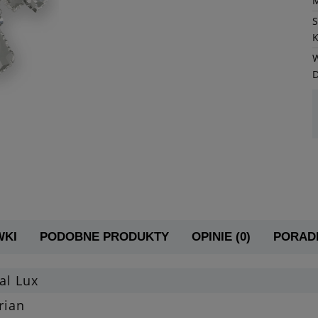
K
W
WKI
PODOBNE PRODUKTY
OPINIE (0)
PORADN
al Lux
rian