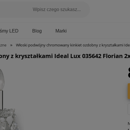
Marki
aśmy LED
Blog
»
czne
Włoski podwójny chromowany kinkiet ozdobny z kryształkami Ideal Lux 035642
y z kryształkami Ideal Lux 035642 Florian 2