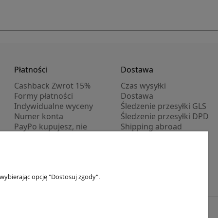
Płatności
Dostawa
Cashback Zwrot 15%
Czas wysyłki
Formy płatności
Dostawa
Indywidualne wyceny
Śledzenie przesyłki GLS
Numer konta
Śledzenie przesyłki DPD
PayPo kupujesz, nie
Shipping abroad
płacisz
Progi rabatowe
Promocje
wybierając opcję "Dostosuj zgody".