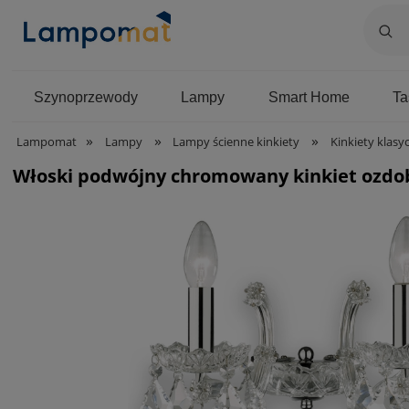
Szynoprzewody
Lampy
Smart Home
T
»
»
»
Lampomat
Lampy
Lampy ścienne kinkiety
Kinkiety klasy
Włoski podwójny chromowany kinkiet ozdobn