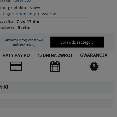
Marka:
Ideal Lux
Stan
produktu
:
Nowy
ategoria:
Kinkiety klasyczne
ysyłka:
7 do 17 dni
Dostawa:
Gratis
Aktywne progi rabatowe
Sprawdź szczegóły
odbierz zniżkę
GWARANCJA
RATY PAY PO
45 DNI NA ZWROT
5
IKI