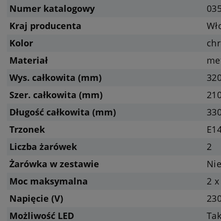
Numer katalogowy
03
Kraj producenta
Wł
Kolor
ch
Materiał
met
Wys. całkowita (mm)
32
Szer. całkowita (mm)
21
Długość całkowita (mm)
33
Trzonek
E14
Liczba żarówek
2
Żarówka w zestawie
Nie
Moc maksymalna
2 x
Napięcie (V)
23
Możliwość LED
Tak