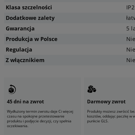
Klasa szczelności
IP2
Dodatkowe zalety
ła
Gwarancja
5 l
Produkcja w Polsce
Ni
Regulacja
Ni
Z włącznikiem
Ni
45 dni na zwrot
Darmowy zwrot
Wydłużony termin zwrotu daje Ci więcej
Produkty możesz zwrócić be
czasu na spokojne przetestowanie
kosztów, oddając paczkę w
produktu i podjęcie decyzji, czy spełnia
punkcie GLS.
oczekiwania.