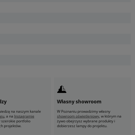
dzy
Własny showroom
 wiedzą na naszym kanale
W Poznaniu prowadzimy własny
ogu
, a na
Instagramie
showroom oświetleniowy
, w którym na
szerokie portfolio
żywo obejrzysz wybrane produkty i
ch projektów.
dobierzesz lampy do projektu.