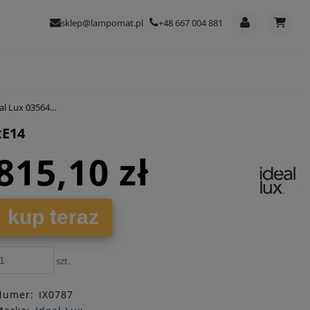
sklep@lampomat.pl
+48 667 004 881
 Florian 2xE14
xE14
815,10 zł
kup teraz
szt.
Numer:
IX0787