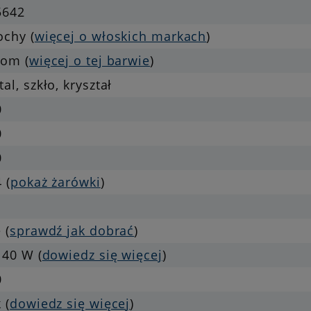
5642
ochy (
więcej o włoskich markach
)
rom (
więcej o tej barwie
)
al, szkło, kryształ
0
0
0
 (
pokaż żarówki
)
 (
sprawdź jak dobrać
)
 40 W (
dowiedz się więcej
)
0
 (
dowiedz się więcej
)