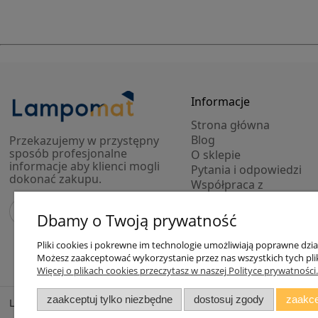
Informacje
Strona główna
Blog
Przekazujemy w przystępny
sposób profesjonalne
O sklepie
informacje aby klienci mogli
Pytania i odpowiedzi
dokonać zakupu.
Współpraca z
projektantami
Modele 3D lamp
Dbamy o Twoją prywatność
Outlet
Pliki cookies i pokrewne im technologie umożliwiają poprawne dzi
Możesz zaakceptować wykorzystanie przez nas wszystkich tych plikó
Więcej o plikach cookies przeczytasz w naszej Polityce prywatności.
zaakceptuj tylko niezbędne
dostosuj zgody
zaakce
Lampomat 2017 - 2026