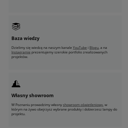
Baza wiedzy
Dzielimy się wiedzą na naszym kanale
YouTube
i
Blogu
, a na
Instagramie
prezentujemy szerokie portfolio zrealizowanych
projektów.
Własny showroom
W Poznaniu prowadzimy własny
showroom oświetleniowy
, w
którym na żywo obejrzysz wybrane produkty i dobierzesz lampy do
projektu.