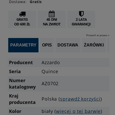
Dostawa:
Gratis
GRATIS
45 DNI
2 LATA
OD 600 ZŁ
NA ZWROT
GWARANCJI
Przewiń w prawo »
PARAMETRY
OPIS
DOSTAWA
ŻARÓWKI
P
Producent
Azzardo
Seria
Quince
Numer
AZ0702
katalogowy
Kraj
Polska (
sprawdź korzyści
)
producenta
Kolor
biały (
więcej o tej barwie
)