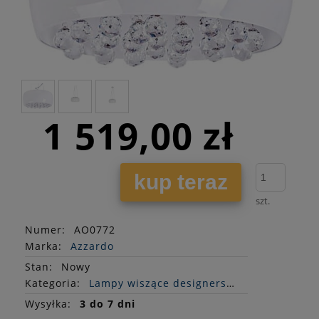
1 519,00 zł
kup teraz
szt.
Numer:
AO0772
Marka:
Azzardo
Stan
:
Nowy
Kategoria:
Lampy wiszące designerskie
Wysyłka:
3 do 7 dni