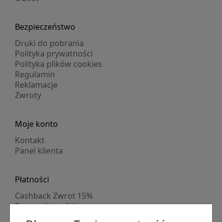
Bezpieczeństwo
Druki do pobrania
Polityka prywatności
Polityka plików cookies
Regulamin
Reklamacje
Zwroty
Moje konto
Kontakt
Panel klienta
Płatności
Cashback Zwrot 15%
Formy płatności
Indywidualne wyceny