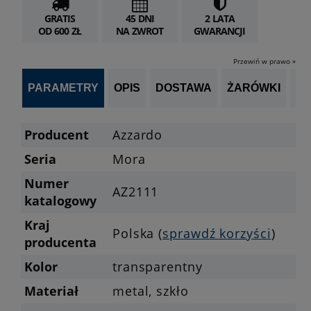
GRATIS
45 DNI
2 LATA
OD 600 ZŁ
NA ZWROT
GWARANCJI
Przewiń w prawo »
PARAMETRY
OPIS
DOSTAWA
ŻARÓWKI
OP
Producent
Azzardo
Seria
Mora
Numer
AZ2111
katalogowy
Kraj
Polska (
sprawdź korzyści
)
producenta
Kolor
transparentny
Materiał
metal, szkło