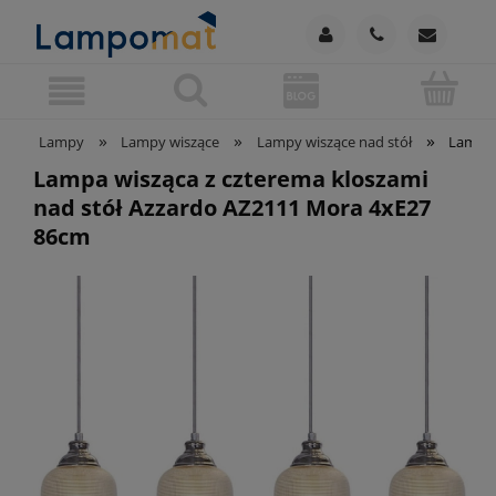
»
»
»
Lampy
Lampy wiszące
Lampy wiszące nad stół
Lampa 
Lampa wisząca z czterema kloszami
nad stół Azzardo AZ2111 Mora 4xE27
86cm