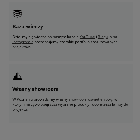
Baza wiedzy
Dzielimy się wiedzą na naszym kanale
YouTube
i
Blogu
, a na
Instagramie
prezentujemy szerokie portfolio zrealizowanych
projektów.
Własny showroom
W Poznaniu prowadzimy własny
showroom oświetleniowy
, w
którym na żywo obejrzysz wybrane produkty i dobierzesz lampy do
projektu.