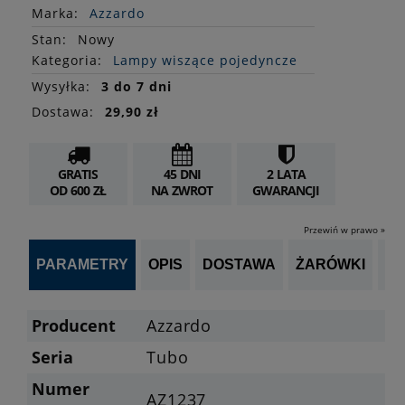
Marka:
Azzardo
Stan
:
Nowy
Kategoria:
Lampy wiszące pojedyncze
Wysyłka:
3 do 7 dni
Dostawa:
29,90 zł
GRATIS
45 DNI
2 LATA
OD 600 ZŁ
NA ZWROT
GWARANCJI
Przewiń w prawo »
PARAMETRY
OPIS
DOSTAWA
ŻARÓWKI
P
Producent
Azzardo
Seria
Tubo
Numer
AZ1237