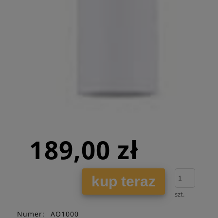
189,00 zł
kup teraz
szt.
Numer:
AO1000