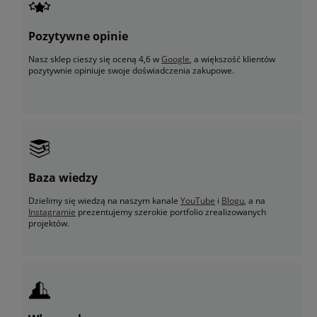
Pozytywne opinie
Nasz sklep cieszy się oceną 4,6 w
Google
, a większość klientów
pozytywnie opiniuje swoje doświadczenia zakupowe.
Baza wiedzy
Dzielimy się wiedzą na naszym kanale
YouTube
i
Blogu
, a na
Instagramie
prezentujemy szerokie portfolio zrealizowanych
projektów.