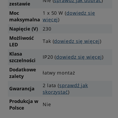
Nie (
sprawdź jak dobrać
)
zestawie
Moc
1 x 50 W (
dowiedz się
maksymalna
więcej
)
Napięcie (V)
230
Możliwość
Tak (
dowiedz się więcej
)
LED
Klasa
IP20 (
dowiedz się więcej
)
szczelności
Dodatkowe
łatwy montaż
zalety
2 lata (
sprawdź jak
Gwarancja
skorzystać
)
Produkcja w
Nie
Polsce