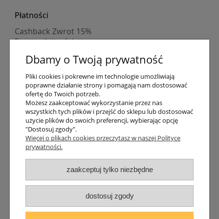
Płatności
Cashback Zwrot 15%
Formy płatności
Indywidualne wyceny
Dbamy o Twoją prywatność
Numer konta
PayPo kupujesz, nie płacisz
Pliki cookies i pokrewne im technologie umożliwiają
Progi rabatowe
poprawne działanie strony i pomagają nam dostosować
Promocje
ofertę do Twoich potrzeb.
Możesz zaakceptować wykorzystanie przez nas
wszystkich tych plików i przejść do sklepu lub dostosować
użycie plików do swoich preferencji, wybierając opcję
Dostawa
"Dostosuj zgody".
Czas wysyłki
Więcej o plikach cookies przeczytasz w naszej Polityce
prywatności.
Dostawa
Śledzenie przesyłki GLS
Śledzenie przesyłki DPD
zaakceptuj tylko niezbędne
Shipping abroad
Zarejestruj się
/
Zaloguj się
dostosuj zgody
Lampomat 2017 - 2026