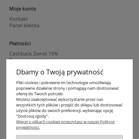
Moje konto
Kontakt
Panel klienta
Płatności
Cashback Zwrot 15%
Formy płatności
Indywidualne wyceny
Dbamy o Twoją prywatność
Numer konta
PayPo kupujesz, nie płacisz
Pliki cookies i pokrewne im technologie umożliwiają
Progi rabatowe
poprawne działanie strony i pomagają nam dostosować
Promocje
ofertę do Twoich potrzeb.
Możesz zaakceptować wykorzystanie przez nas
wszystkich tych plików i przejść do sklepu lub dostosować
Dostawa
użycie plików do swoich preferencji, wybierając opcję
"Dostosuj zgody".
Czas wysyłki
Więcej o plikach cookies przeczytasz w naszej Polityce
Dostawa
prywatności.
Śledzenie przesyłki GLS