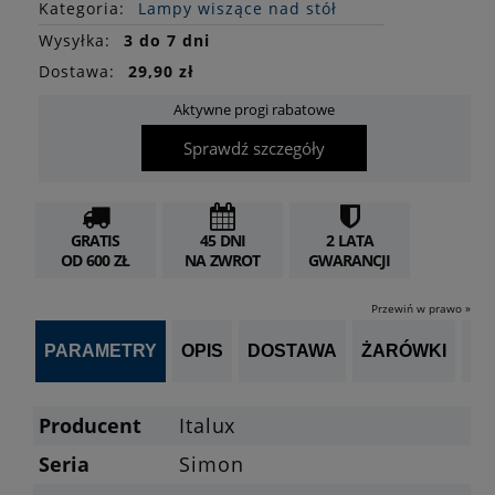
Kategoria:
Lampy wiszące nad stół
Wysyłka:
3 do 7 dni
Dostawa:
29,90 zł
Aktywne progi rabatowe
Sprawdź szczegóły
GRATIS
45 DNI
2 LATA
OD 600 ZŁ
NA ZWROT
GWARANCJI
Przewiń w prawo »
PARAMETRY
OPIS
DOSTAWA
ŻARÓWKI
P
Producent
Italux
Seria
Simon