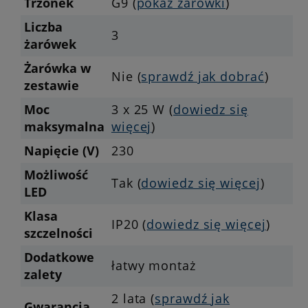
Trzonek
G9 (
pokaż żarówki
)
Liczba
3
żarówek
Żarówka w
Nie (
sprawdź jak dobrać
)
zestawie
Moc
3 x 25 W (
dowiedz się
maksymalna
więcej
)
Napięcie (V)
230
Możliwość
Tak (
dowiedz się więcej
)
LED
Klasa
IP20 (
dowiedz się więcej
)
szczelności
Dodatkowe
łatwy montaż
zalety
2 lata (
sprawdź jak
Gwarancja