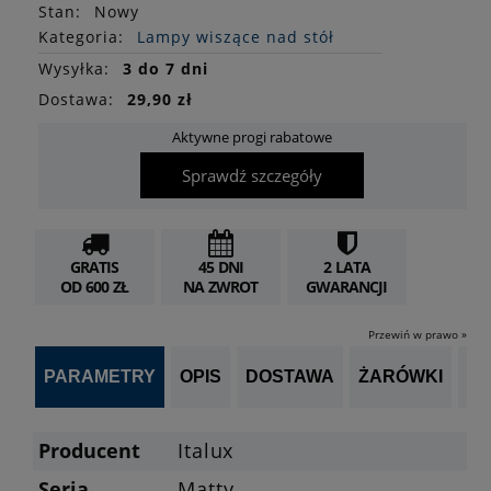
Stan
:
Nowy
Kategoria:
Lampy wiszące nad stół
Wysyłka:
3 do 7 dni
Dostawa:
29,90 zł
Aktywne progi rabatowe
Sprawdź szczegóły
GRATIS
45 DNI
2 LATA
OD 600 ZŁ
NA ZWROT
GWARANCJI
Przewiń w prawo »
PARAMETRY
OPIS
DOSTAWA
ŻARÓWKI
P
Producent
Italux
Seria
Matty