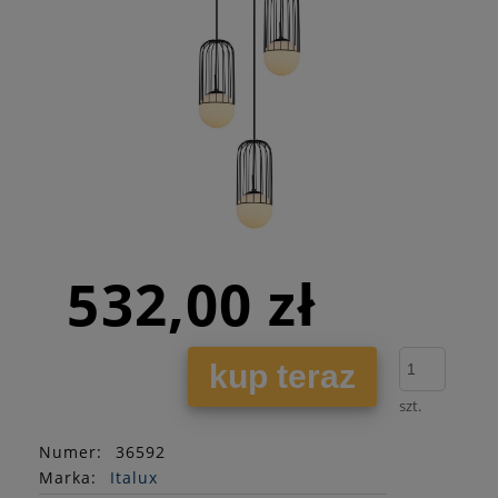
532,00 zł
kup teraz
szt.
Numer:
36592
Marka:
Italux