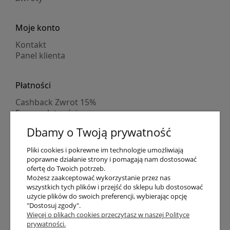
Moje konto
Kontakt
Panel klienta
Płatności
Cashback Zwrot 15%
Formy płatności
Indywidualne wyceny
Dbamy o Twoją prywatność
Numer konta
PayPo kupujesz, nie płacisz
Pliki cookies i pokrewne im technologie umożliwiają
Progi rabatowe
poprawne działanie strony i pomagają nam dostosować
Promocje
ofertę do Twoich potrzeb.
Możesz zaakceptować wykorzystanie przez nas
wszystkich tych plików i przejść do sklepu lub dostosować
Dostawa
użycie plików do swoich preferencji, wybierając opcję
"Dostosuj zgody".
Czas wysyłki
Więcej o plikach cookies przeczytasz w naszej Polityce
Dostawa
prywatności.