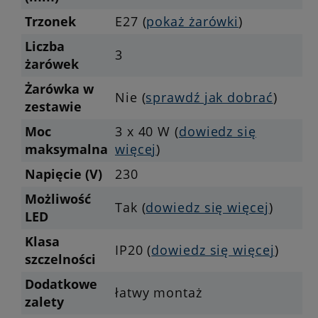
Trzonek
E27 (
pokaż żarówki
)
Liczba
3
żarówek
Żarówka w
Nie (
sprawdź jak dobrać
)
zestawie
Moc
3 x 40 W (
dowiedz się
maksymalna
więcej
)
Napięcie (V)
230
Możliwość
Tak (
dowiedz się więcej
)
LED
Klasa
IP20 (
dowiedz się więcej
)
szczelności
Dodatkowe
łatwy montaż
zalety