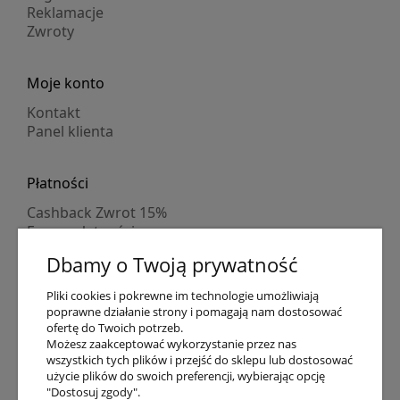
Reklamacje
Zwroty
Moje konto
Kontakt
Panel klienta
Płatności
Cashback Zwrot 15%
Formy płatności
Indywidualne wyceny
Dbamy o Twoją prywatność
Numer konta
PayPo kupujesz, nie płacisz
Pliki cookies i pokrewne im technologie umożliwiają
Progi rabatowe
poprawne działanie strony i pomagają nam dostosować
Promocje
ofertę do Twoich potrzeb.
Możesz zaakceptować wykorzystanie przez nas
wszystkich tych plików i przejść do sklepu lub dostosować
Dostawa
użycie plików do swoich preferencji, wybierając opcję
"Dostosuj zgody".