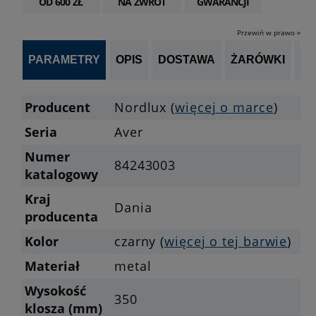
OD 600 ZŁ
NA ZWROT
GWARANCJI
Przewiń w prawo »
PARAMETRY
OPIS
DOSTAWA
ŻARÓWKI
P
Producent
Nordlux (
więcej o marce
)
Seria
Aver
Numer
84243003
katalogowy
Kraj
Dania
producenta
Kolor
czarny (
więcej o tej barwie
)
Materiał
metal
Wysokość
350
klosza (mm)