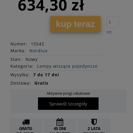
634,30 zł
kup teraz
szt.
Numer:
15542
Marka:
Nordlux
Stan
:
Nowy
Kategoria:
Lampy wiszące pojedyncze
Wysyłka:
7 do 17 dni
Dostawa:
Gratis
Aktywne progi rabatowe
Sprawdź szczegóły
GRATIS
45 DNI
2 LATA