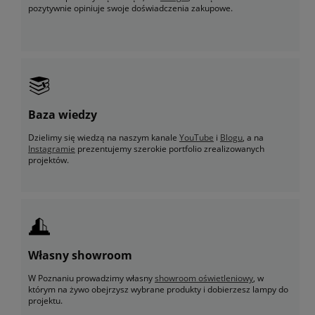
pozytywnie opiniuje swoje doświadczenia zakupowe.
Baza wiedzy
Dzielimy się wiedzą na naszym kanale
YouTube
i
Blogu
, a na
Instagramie
prezentujemy szerokie portfolio zrealizowanych
projektów.
Własny showroom
W Poznaniu prowadzimy własny
showroom oświetleniowy
, w
którym na żywo obejrzysz wybrane produkty i dobierzesz lampy do
projektu.