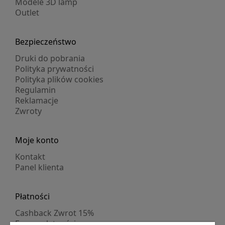
Modele 3D lamp
Outlet
Bezpieczeństwo
Druki do pobrania
Polityka prywatności
Polityka plików cookies
Regulamin
Reklamacje
Zwroty
Moje konto
Kontakt
Panel klienta
Płatności
Cashback Zwrot 15%
Formy płatności