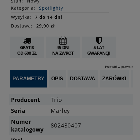
Stan
:
Nowy
Kategoria:
Spotlighty
Wysyłka:
7 do 14 dni
Dostawa:
29,90 zł
GRATIS
45 DNI
5 LAT
OD 600 ZŁ
NA ZWROT
GWARANCJI
Przewiń w prawo »
PARAMETRY
OPIS
DOSTAWA
ŻARÓWKI
P
Producent
Trio
Seria
Marley
Numer
802430407
katalogowy