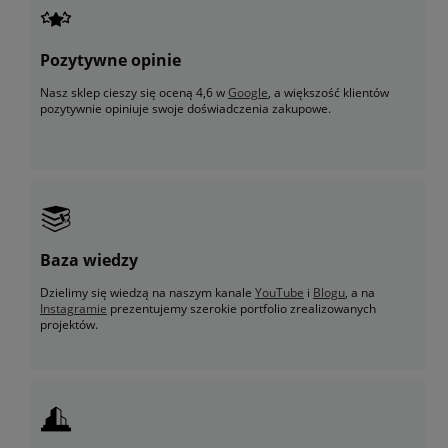
Pozytywne opinie
Nasz sklep cieszy się oceną 4,6 w
Google
, a większość klientów
pozytywnie opiniuje swoje doświadczenia zakupowe.
Baza wiedzy
Dzielimy się wiedzą na naszym kanale
YouTube
i
Blogu
, a na
Instagramie
prezentujemy szerokie portfolio zrealizowanych
projektów.