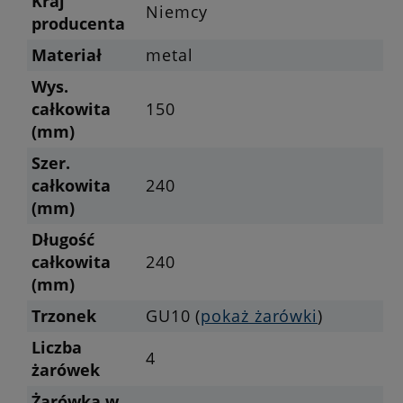
Kraj
Niemcy
producenta
Materiał
metal
Wys.
całkowita
150
(mm)
Szer.
całkowita
240
(mm)
Długość
całkowita
240
(mm)
Trzonek
GU10 (
pokaż żarówki
)
Liczba
4
żarówek
Żarówka w