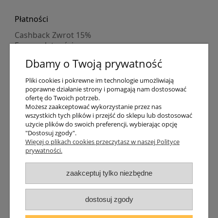
Płatności
Cashback Zwrot 15%
Formy płatności
Indywidualne wyceny
Dbamy o Twoją prywatność
Numer konta
PayPo kupujesz, nie płacisz
Pliki cookies i pokrewne im technologie umożliwiają
Progi rabatowe
poprawne działanie strony i pomagają nam dostosować
Promocje
ofertę do Twoich potrzeb.
Możesz zaakceptować wykorzystanie przez nas
wszystkich tych plików i przejść do sklepu lub dostosować
Dostawa
użycie plików do swoich preferencji, wybierając opcję
"Dostosuj zgody".
Czas wysyłki
Więcej o plikach cookies przeczytasz w naszej Polityce
Dostawa
prywatności.
Śledzenie przesyłki GLS
Śledzenie przesyłki DPD
zaakceptuj tylko niezbędne
Shipping abroad
Zarejestruj się
/
Zaloguj się
dostosuj zgody
Lampomat 2017 - 2026