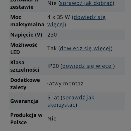
Nie (
sprawdź jak dobrać
)
zestawie
Moc
4 x 35 W (
dowiedz się
maksymalna
więcej
)
Napięcie (V)
230
Możliwość
Tak (
dowiedz się więcej
)
LED
Klasa
IP20 (
dowiedz się więcej
)
szczelności
Dodatkowe
łatwy montaż
zalety
5 lat (
sprawdź jak
Gwarancja
skorzystać
)
Produkcja w
Nie
Polsce