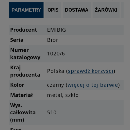
PARAMETRY
OPIS
DOSTAWA
ŻARÓWKI
P
Producent
EMIBIG
Seria
Bior
Numer
1020/6
katalogowy
Kraj
Polska (
sprawdź korzyści
)
producenta
Kolor
czarny (
więcej o tej barwie
)
Materiał
metal, szkło
Wys.
całkowita
510
(mm)
Szer.