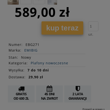
589,00 zł
kup teraz
szt.
Numer:
EBG271
Marka:
EMIBIG
Stan
:
Nowy
Kategoria:
Plafony nowoczesne
Wysyłka:
7 do 10 dni
Dostawa:
29,90 zł
GRATIS
45 DNI
2 LATA
OD 600 ZŁ
NA ZWROT
GWARANCJI
Przewiń w prawo »