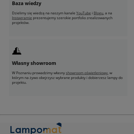
Baza wiedzy
Dzielimy się wiedzą na naszym kanale
YouTube
i
Blogu
, a na
Instagramie
prezentujemy szerokie portfolio zrealizowanych
projektów.
Własny showroom
W Poznaniu prowadzimy własny
showroom oświetleniowy
, w
którym na żywo obejrzysz wybrane produkty i dobierzesz lampy do
projektu.