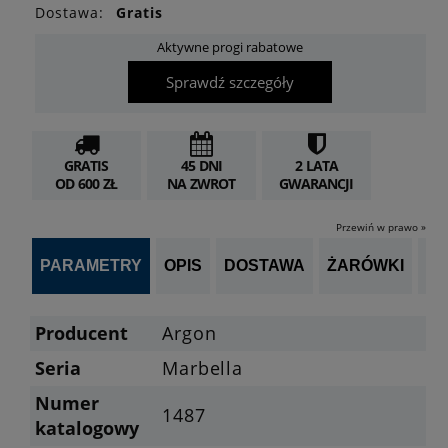
Dostawa:
Gratis
Aktywne progi rabatowe
Sprawdź szczegóły
GRATIS
45 DNI
2 LATA
OD 600 ZŁ
NA ZWROT
GWARANCJI
Przewiń w prawo »
PARAMETRY
OPIS
DOSTAWA
ŻARÓWKI
P
Producent
Argon
Seria
Marbella
Numer
1487
katalogowy