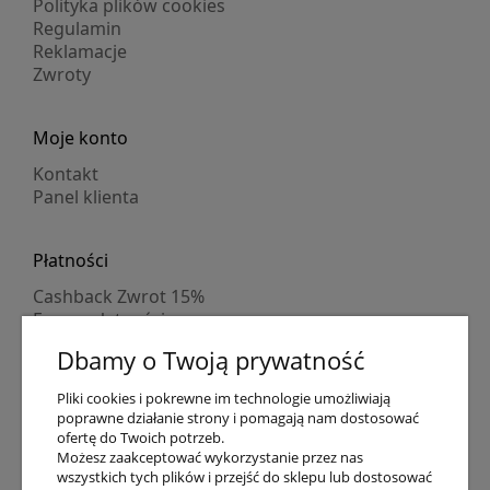
Polityka plików cookies
Regulamin
Reklamacje
Zwroty
Moje konto
Kontakt
Panel klienta
Płatności
Cashback Zwrot 15%
Formy płatności
Indywidualne wyceny
Dbamy o Twoją prywatność
Numer konta
PayPo kupujesz, nie płacisz
Pliki cookies i pokrewne im technologie umożliwiają
Progi rabatowe
poprawne działanie strony i pomagają nam dostosować
Promocje
ofertę do Twoich potrzeb.
Możesz zaakceptować wykorzystanie przez nas
wszystkich tych plików i przejść do sklepu lub dostosować