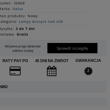
Numer:
36868
Marka:
Italux
Stan
produktu
:
Nowy
ategoria:
Lampy wiszące nad stół
ysyłka:
3 do 7 dni
Dostawa:
Gratis
Aktywne progi rabatowe
Sprawdź szczegóły
odbierz zniżkę
GWARANCJA
RATY PAY PO
45 DNI NA ZWROT
2
IKI