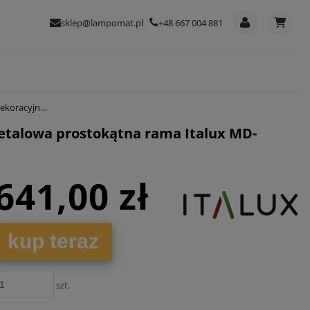
sklep@lampomat.pl
+48 667 004 881
D3 CH Sigalo 3xE27
etalowa prostokątna rama Italux MD-
641,00 zł
kup teraz
szt.