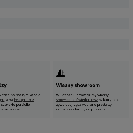
dzy
Własny showroom
 wiedzą na naszym kanale
W Poznaniu prowadzimy własny
ogu
, a na
Instagramie
showroom oświetleniowy
, w którym na
szerokie portfolio
żywo obejrzysz wybrane produkty i
ch projektów.
dobierzesz lampy do projektu.