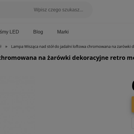
Marki
aśmy LED
Blog
»
ł
Lampa Wisząca nad stół do jadalni loftowa chromowana na żarówki dekoracyjne retro metalowa prostokątna rama Italux MD-BR4367-
a chromowana na żarówki dekoracyjne retro m