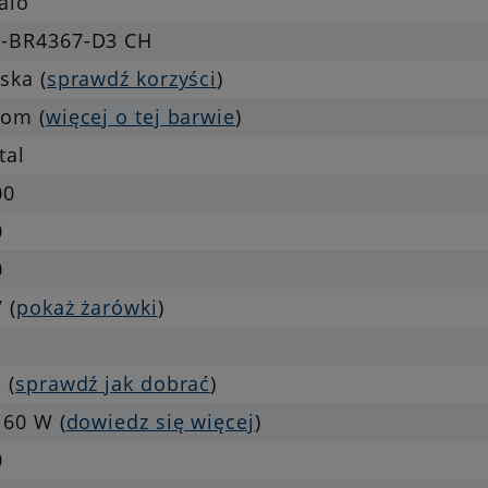
alo
-BR4367-D3 CH
ska (
sprawdź korzyści
)
rom (
więcej o tej barwie
)
tal
00
0
0
 (
pokaż żarówki
)
 (
sprawdź jak dobrać
)
 60 W (
dowiedz się więcej
)
0