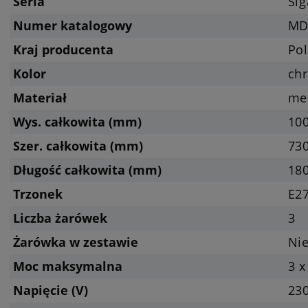
Seria
Sig
Numer katalogowy
MD
Kraj producenta
Pol
Kolor
ch
Materiał
me
Wys. całkowita (mm)
10
Szer. całkowita (mm)
73
Długość całkowita (mm)
18
Trzonek
E27
Liczba żarówek
3
Żarówka w zestawie
Nie
Moc maksymalna
3 x
Napięcie (V)
23