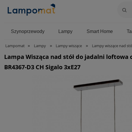
Szynoprzewody
Lampy
Smart Home
T
»
»
»
Lampomat
Lampy
Lampy wiszące
Lampy wiszące nad stó
Lampa Wisząca nad stół do jadalni loftow
BR4367-D3 CH Sigalo 3xE27