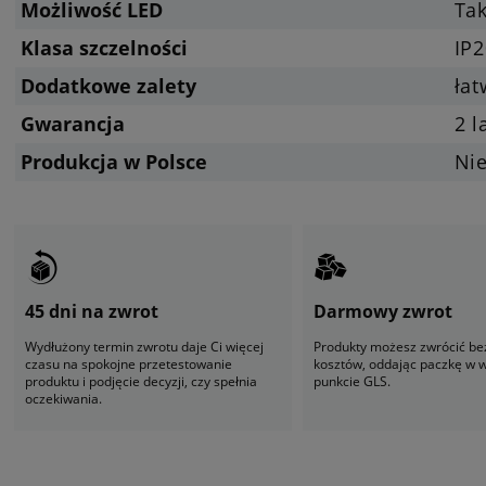
Możliwość LED
Tak
Klasa szczelności
IP2
Dodatkowe zalety
ła
Gwarancja
2 l
Produkcja w Polsce
Ni
45 dni na zwrot
Darmowy zwrot
Wydłużony termin zwrotu daje Ci więcej
Produkty możesz zwrócić be
czasu na spokojne przetestowanie
kosztów, oddając paczkę w
produktu i podjęcie decyzji, czy spełnia
punkcie GLS.
oczekiwania.