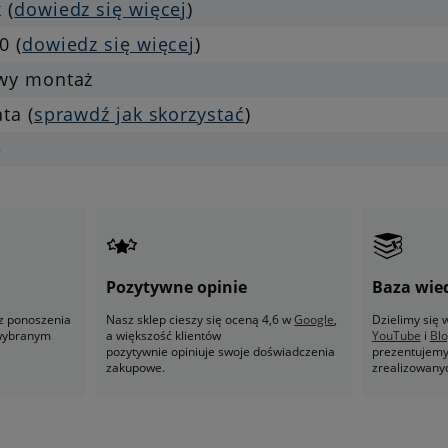
 (
dowiedz się więcej
)
0 (
dowiedz się więcej
)
twy montaż
ata (
sprawdź jak skorzystać
)
e
Pozytywne opinie
Baza wie
z ponoszenia
Nasz sklep cieszy się oceną 4,6 w
Google
,
Dzielimy się
 wybranym
a większość klientów
YouTube
i
Bl
pozytywnie opiniuje swoje doświadczenia
prezentujemy 
zakupowe.
zrealizowany