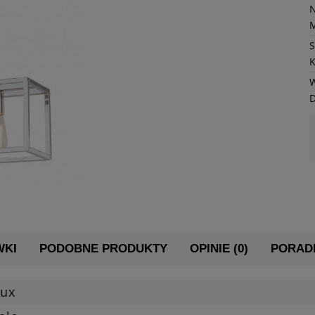
K
W
WKI
PODOBNE PRODUKTY
OPINIE (0)
PORADN
lux