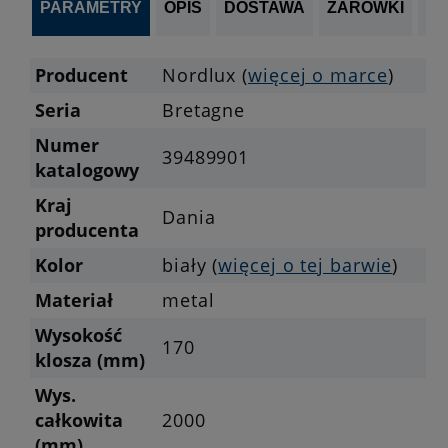
PARAMETRY
OPIS
DOSTAWA
ŻARÓWKI
P
Producent
Nordlux (
więcej o marce
)
Seria
Bretagne
Numer
39489901
katalogowy
Kraj
Dania
producenta
Kolor
biały (
więcej o tej barwie
)
Materiał
metal
Wysokość
170
klosza (mm)
Wys.
całkowita
2000
(mm)