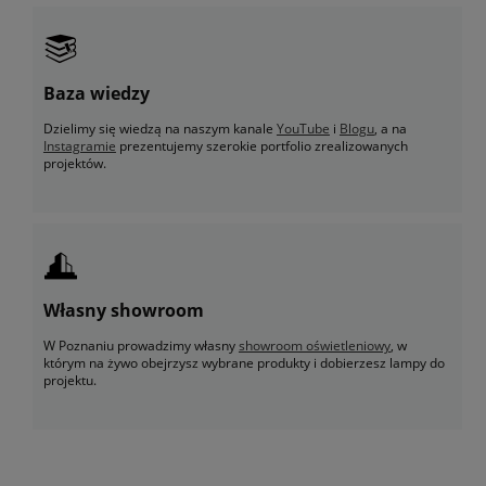
Baza wiedzy
Dzielimy się wiedzą na naszym kanale
YouTube
i
Blogu
, a na
Instagramie
prezentujemy szerokie portfolio zrealizowanych
projektów.
Własny showroom
W Poznaniu prowadzimy własny
showroom oświetleniowy
, w
którym na żywo obejrzysz wybrane produkty i dobierzesz lampy do
projektu.