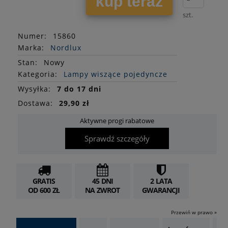
kup teraz
szt.
Numer:
15860
Marka:
Nordlux
Stan
:
Nowy
Kategoria:
Lampy wiszące pojedyncze
Wysyłka:
7 do 17 dni
Dostawa:
29,90 zł
Aktywne progi rabatowe
Sprawdź szczegóły
GRATIS
45 DNI
2 LATA
OD 600 ZŁ
NA ZWROT
GWARANCJI
Przewiń w prawo »