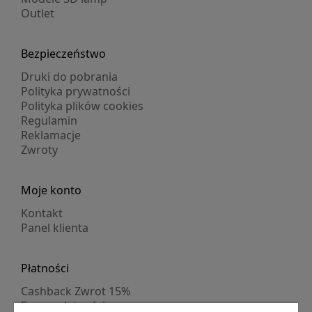
Outlet
Bezpieczeństwo
Druki do pobrania
Polityka prywatności
Polityka plików cookies
Regulamin
Reklamacje
Zwroty
Moje konto
Kontakt
Panel klienta
Płatności
Cashback Zwrot 15%
Formy płatności