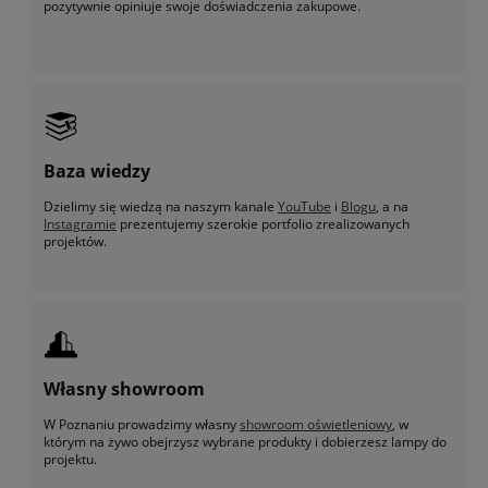
pozytywnie opiniuje swoje doświadczenia zakupowe.
Baza wiedzy
Dzielimy się wiedzą na naszym kanale
YouTube
i
Blogu
, a na
Instagramie
prezentujemy szerokie portfolio zrealizowanych
projektów.
Własny showroom
W Poznaniu prowadzimy własny
showroom oświetleniowy
, w
którym na żywo obejrzysz wybrane produkty i dobierzesz lampy do
projektu.