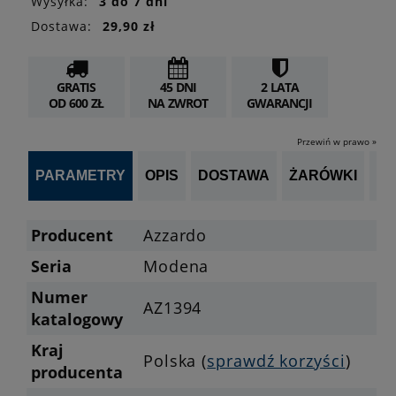
Wysyłka:
3 do 7 dni
Dostawa:
29,90 zł
GRATIS
45 DNI
2 LATA
OD 600 ZŁ
NA ZWROT
GWARANCJI
Przewiń w prawo »
PARAMETRY
OPIS
DOSTAWA
ŻARÓWKI
P
Producent
Azzardo
Seria
Modena
Numer
AZ1394
katalogowy
Kraj
Polska (
sprawdź korzyści
)
producenta