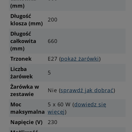
(mm)
Długość
200
klosza (mm)
Długość
całkowita
660
(mm)
Trzonek
E27 (
pokaż żarówki
)
Liczba
5
żarówek
Żarówka w
Nie (
sprawdź jak dobrać
)
zestawie
Moc
5 x 60 W (
dowiedz się
maksymalna
więcej
)
Napięcie (V)
230