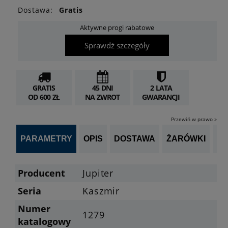
Dostawa:
Gratis
Aktywne progi rabatowe
Sprawdź szczegóły
GRATIS
45 DNI
2 LATA
OD 600 ZŁ
NA ZWROT
GWARANCJI
Przewiń w prawo »
PARAMETRY
OPIS
DOSTAWA
ŻARÓWKI
P
Producent
Jupiter
Seria
Kaszmir
Numer
1279
katalogowy