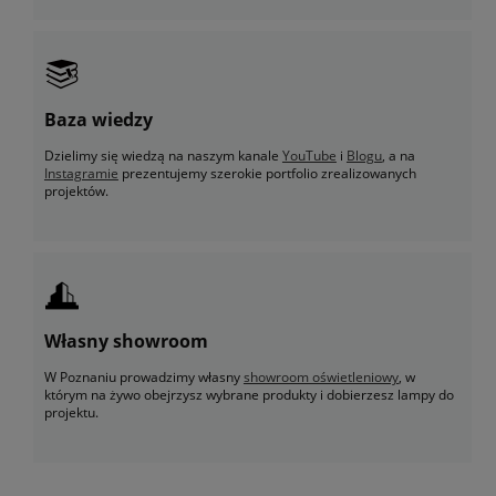
Baza wiedzy
Dzielimy się wiedzą na naszym kanale
YouTube
i
Blogu
, a na
Instagramie
prezentujemy szerokie portfolio zrealizowanych
projektów.
Własny showroom
W Poznaniu prowadzimy własny
showroom oświetleniowy
, w
którym na żywo obejrzysz wybrane produkty i dobierzesz lampy do
projektu.