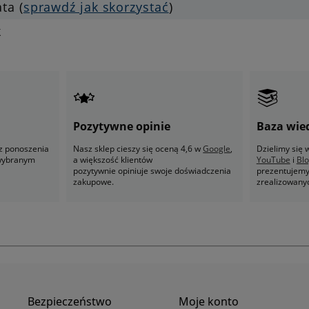
ata (
sprawdź jak skorzystać
)
k
Pozytywne opinie
Baza wie
z ponoszenia
Nasz sklep cieszy się oceną 4,6 w
Google
,
Dzielimy się
 wybranym
a większość klientów
YouTube
i
Bl
pozytywnie opiniuje swoje doświadczenia
prezentujemy 
zakupowe.
zrealizowany
Bezpieczeństwo
Moje konto