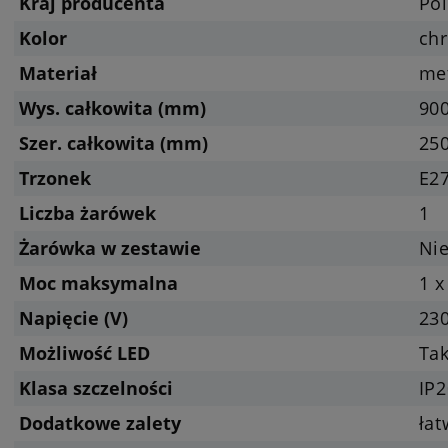
Kraj producenta
Pol
Kolor
ch
Materiał
me
Wys. całkowita (mm)
90
Szer. całkowita (mm)
25
Trzonek
E27
Liczba żarówek
1
Żarówka w zestawie
Nie
Moc maksymalna
1 x
Napięcie (V)
23
Możliwość LED
Tak
Klasa szczelności
IP2
Dodatkowe zalety
ła