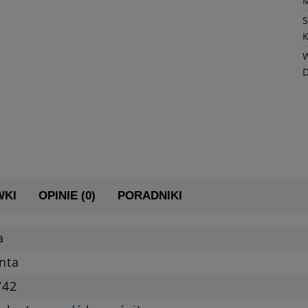
K
W
WKI
OPINIE (0)
PORADNIKI
a
nta
742