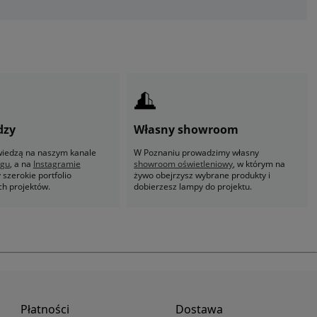
dzy
Własny showroom
 wiedzą na naszym kanale
W Poznaniu prowadzimy własny
ogu
, a na
Instagramie
showroom oświetleniowy
, w którym na
szerokie portfolio
żywo obejrzysz wybrane produkty i
ch projektów.
dobierzesz lampy do projektu.
Płatności
Dostawa