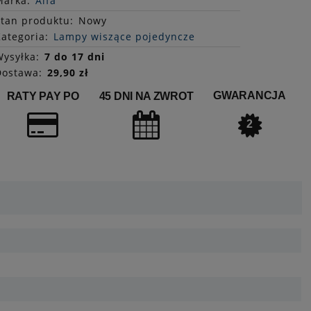
Marka:
Alfa
Stan
produktu
:
Nowy
ategoria:
Lampy wiszące pojedyncze
ysyłka:
7 do 17 dni
Dostawa:
29,90 zł
GWARANCJA
RATY PAY PO
45 DNI NA ZWROT
2