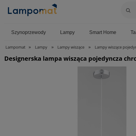
Szynoprzewody
Lampy
Smart Home
T
»
»
»
Lampomat
Lampy
Lampy wiszące
Lampy wiszące pojedy
Designerska lampa wisząca pojedyncza chro