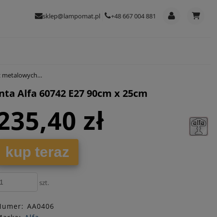
sklep@lampomat.pl
+48 667 004 881
742 E27 90cm x 25cm
ta Alfa 60742 E27 90cm x 25cm
235,40 zł
kup teraz
szt.
Numer:
AA0406