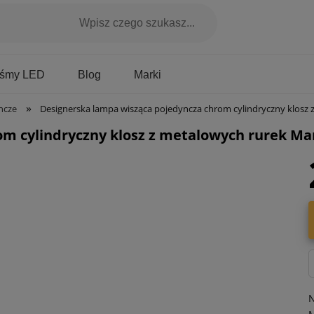
Marki
aśmy LED
Blog
»
ncze
Designerska lampa wisząca pojedyncza chrom cylindryczny klosz z metalowych rurek Manta Alfa 60
m cylindryczny klosz z metalowych rurek Man