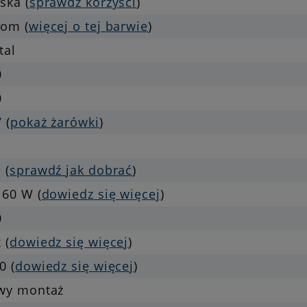
ska (
sprawdź korzyści
)
rom (
więcej o tej barwie
)
tal
0
0
 (
pokaż żarówki
)
 (
sprawdź jak dobrać
)
 60 W (
dowiedz się więcej
)
0
 (
dowiedz się więcej
)
0 (
dowiedz się więcej
)
twy montaż